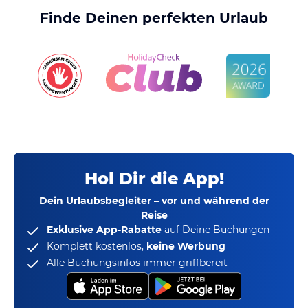
Finde Deinen perfekten Urlaub
Hol Dir die App!
Dein Urlaubsbegleiter – vor und während der
Reise
Exklusive App-Rabatte
auf Deine Buchungen
Komplett kostenlos,
keine Werbung
Alle Buchungsinfos immer griffbereit