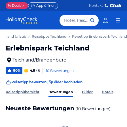
%
Deals
App öffnen
Kontakt
Hotel, Reiseziel
eichland Urlaub
Reisetipps Teichland
Reisetipp Erlebnispark Teichland
Erlebnispark Teichland
Teichland/Brandenburg
80%
4,8
/ 6
10 Bewertungen
Reisetipp bewerten
Bilder hochladen
Bewertungen
Reisetippübersicht
Bilder
Hotels
Neueste Bewertungen
(10 Bewertungen)