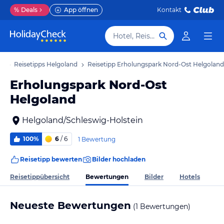
%
Deals
App öffnen
Kontakt
Hotel, Reiseziel
ub
Reisetipps Helgoland
Reisetipp Erholungspark Nord-Ost Helgoland
Erholungspark Nord-Ost
Helgoland
Helgoland/Schleswig-Holstein
100%
6
/ 6
1 Bewertung
Reisetipp bewerten
Bilder hochladen
Bewertungen
Reisetippübersicht
Bilder
Hotels
Neueste Bewertungen
(1 Bewertungen)