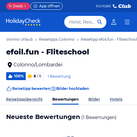
%
Deals
App öffnen
Kontakt
Hotel, Reiseziel
Colonno Urlaub
Reisetipps Colonno
Reisetipp efoil.fun - Fliteschool
efoil.fun - Fliteschool
Colonno/Lombardei
100%
6
/ 6
1 Bewertung
Reisetipp bewerten
Bilder hochladen
Bewertungen
Reisetippübersicht
Bilder
Hotels
Neueste Bewertungen
(1 Bewertungen)