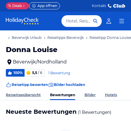
%
Deals
App öffnen
Kontakt
Hotel, Reiseziel
laub
Beverwijk Urlaub
Reisetipps Beverwijk
Reisetipp Donna Louise
Donna Louise
Beverwijk/Nordholland
100%
5,5
/ 6
1 Bewertung
Reisetipp bewerten
Bilder hochladen
Bewertungen
Reisetippübersicht
Bilder
Hotels
Neueste Bewertungen
(1 Bewertungen)