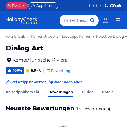
%
Deals
App öffnen
Kontakt
Hotel, Reiseziel
 Riviera Urlaub
Kemer Urlaub
Reisetipps Kemer
Reisetipp Dialog A
Dialog Art
Kemer/Türkische Riviera
100%
5,9
/ 6
13 Bewertungen
Reisetipp bewerten
Bilder hochladen
Bewertungen
Reisetippübersicht
Bilder
Hotels
Neueste Bewertungen
(13 Bewertungen)