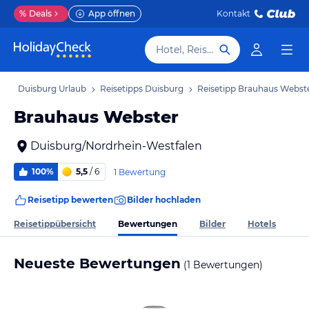
%
Deals
App öffnen
Kontakt
Hotel, Reiseziel
b
Duisburg Urlaub
Reisetipps Duisburg
Reisetipp Brauhaus Webst
Brauhaus Webster
Duisburg/Nordrhein-Westfalen
100%
5,5
/ 6
1 Bewertung
Reisetipp bewerten
Bilder hochladen
Bewertungen
Reisetippübersicht
Bilder
Hotels
Neueste Bewertungen
(1 Bewertungen)