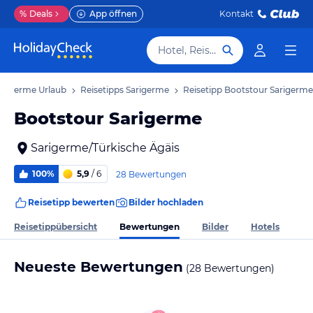
%
Deals
App öffnen
Kontakt
Hotel, Reiseziel
arigerme Urlaub
Reisetipps Sarigerme
Reisetipp Bootstour Sarigerme
Bootstour Sarigerme
Sarigerme/Türkische Ägäis
100%
5,9
/ 6
28 Bewertungen
Reisetipp bewerten
Bilder hochladen
Bewertungen
Reisetippübersicht
Bilder
Hotels
Neueste Bewertungen
(28 Bewertungen)