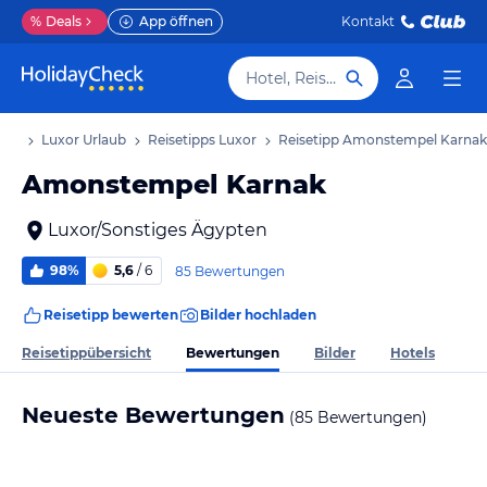
%
Deals
App öffnen
Kontakt
Hotel, Reiseziel
aub
Luxor Urlaub
Reisetipps Luxor
Reisetipp Amonstempel Karnak
Amonstempel Karnak
Luxor/Sonstiges Ägypten
98%
5,6
/ 6
85 Bewertungen
Reisetipp bewerten
Bilder hochladen
Bewertungen
Reisetippübersicht
Bilder
Hotels
Neueste Bewertungen
(85 Bewertungen)