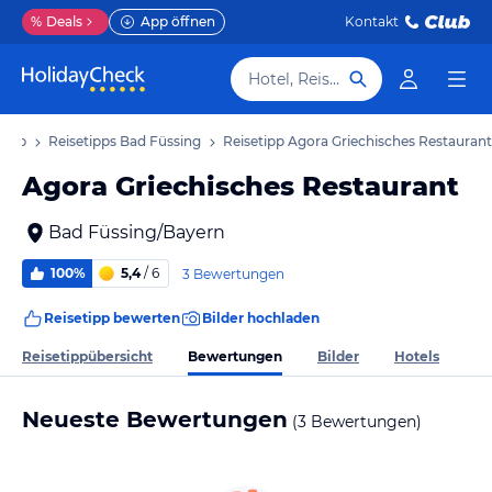
%
Deals
App öffnen
Kontakt
Hotel, Reiseziel
laub
Reisetipps Bad Füssing
Reisetipp Agora Griechisches Restaurant
Agora Griechisches Restaurant
Bad Füssing/Bayern
100%
5,4
/ 6
3 Bewertungen
Reisetipp bewerten
Bilder hochladen
Bewertungen
Reisetippübersicht
Bilder
Hotels
Neueste Bewertungen
(3 Bewertungen)