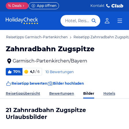
%
Deals
App öffnen
Kontakt
Hotel, Reiseziel
b
Reisetipps Garmisch-Partenkirchen
Reisetipp Zahnradbahn Zugspit
Zahnradbahn Zugspitze
Garmisch-Partenkirchen/Bayern
70%
4,1
/ 6
10 Bewertungen
Reisetipp bewerten
Bilder hochladen
Bilder
Reisetippübersicht
Bewertungen
Hotels
21 Zahnradbahn Zugspitze
Urlaubsbilder