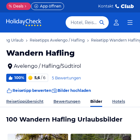
%
Deals
App öffnen
Kontakt
Hotel, Reiseziel
afling Urlaub
Reisetipps Avelengo / Hafling
Reisetipp Wandern Haflin
Wandern Hafling
Avelengo / Hafling/Südtirol
100%
5,6
/ 6
5 Bewertungen
Reisetipp bewerten
Bilder hochladen
Bilder
Reisetippübersicht
Bewertungen
Hotels
100 Wandern Hafling Urlaubsbilder