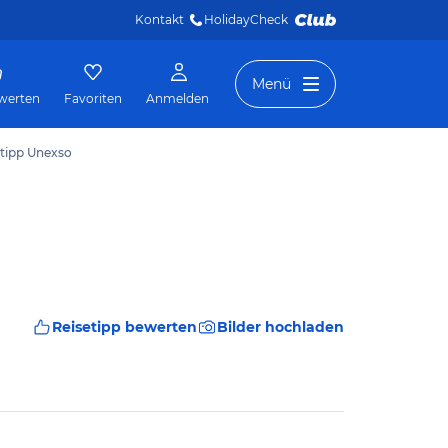
Kontakt
HolidayCheck 
Menü
werten
Favoriten
Anmelden
etipp Unexso
Reisetipp bewerten
Bilder hochladen