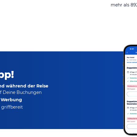
mehr als 8
pp!
und während der Reise
f Deine Buchungen
e Werbung
griffbereit