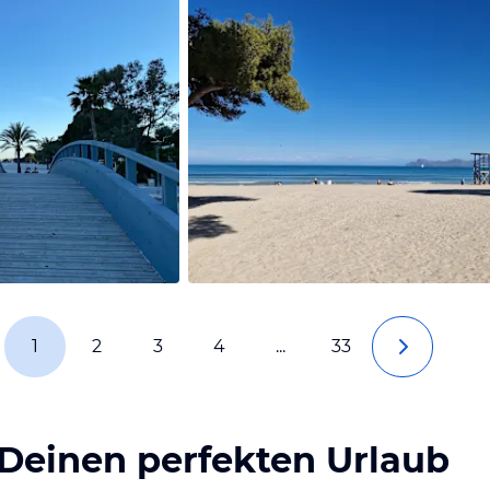
1
2
3
4
...
33
 Deinen perfekten Urlaub