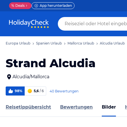
%
Deals
App herunterladen
Europa Urlaub
Spanien Urlaub
Mallorca Urlaub
Alcudia Urlaub
Strand Alcudia
Alcudia/Mallorca
98%
5,6
/ 6
40 Bewertungen
Reisetippübersicht
Bewertungen
Bilder