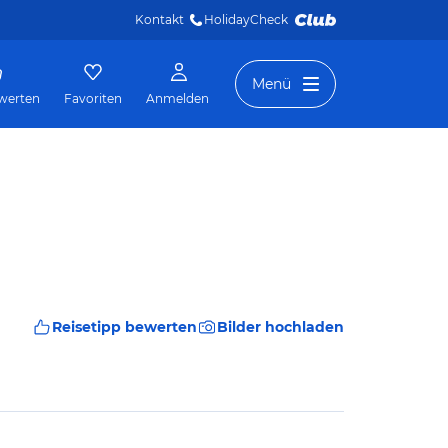
Kontakt
HolidayCheck 
Menü
werten
Favoriten
Anmelden
Reisetipp bewerten
Bilder hochladen