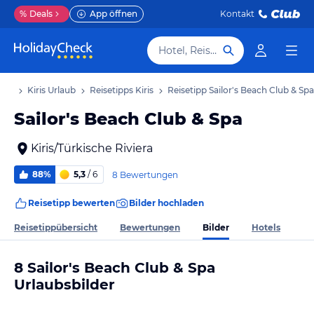
%
Deals
App öffnen
Kontakt
Hotel, Reiseziel
laub
Kiris Urlaub
Reisetipps Kiris
Reisetipp Sailor's Beach Club & Spa
Sailor's Beach Club & Spa
Kiris/Türkische Riviera
88%
5,3
/ 6
8 Bewertungen
Reisetipp bewerten
Bilder hochladen
Bilder
Reisetippübersicht
Bewertungen
Hotels
8 Sailor's Beach Club & Spa
Urlaubsbilder