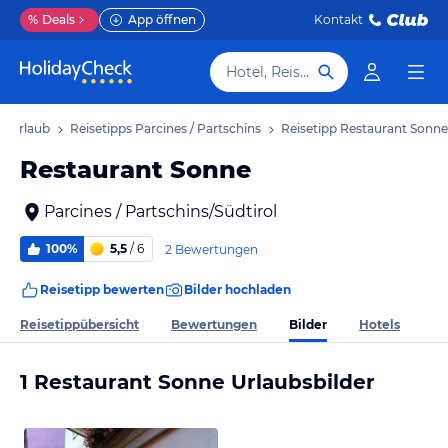
%
Deals
App öffnen
Kontakt
Hotel, Reiseziel
ns Urlaub
Reisetipps Parcines / Partschins
Reisetipp Restaurant Sonne
Restaurant Sonne
Parcines / Partschins/Südtirol
100%
5,5
/ 6
2 Bewertungen
Reisetipp bewerten
Bilder hochladen
Bilder
Reisetippübersicht
Bewertungen
Hotels
1 Restaurant Sonne Urlaubsbilder