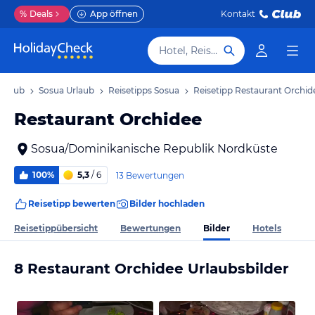
%
Deals
App öffnen
Kontakt
Hotel, Reiseziel
Urlaub
Sosua Urlaub
Reisetipps Sosua
Reisetipp Restaurant Orchid
Restaurant Orchidee
Sosua/Dominikanische Republik Nordküste
100%
5,3
/ 6
13 Bewertungen
Reisetipp bewerten
Bilder hochladen
Bilder
Reisetippübersicht
Bewertungen
Hotels
8 Restaurant Orchidee Urlaubsbilder