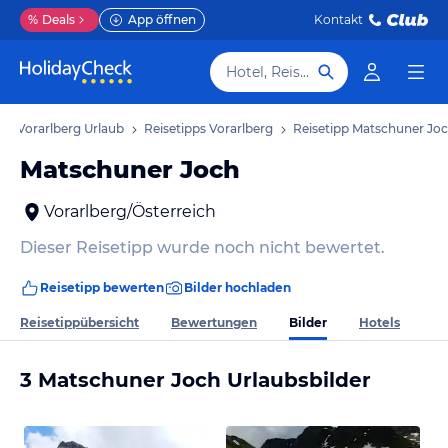
%
Deals
App öffnen
Kontakt
Hotel, Reiseziel
Vorarlberg Urlaub
Reisetipps Vorarlberg
Reisetipp Matschuner Jo
Matschuner Joch
Vorarlberg/Österreich
Dieser Reisetipp wurde noch nicht bewertet.
Reisetipp bewerten
Bilder hochladen
Bilder
Reisetippübersicht
Bewertungen
Hotels
3 Matschuner Joch Urlaubsbilder