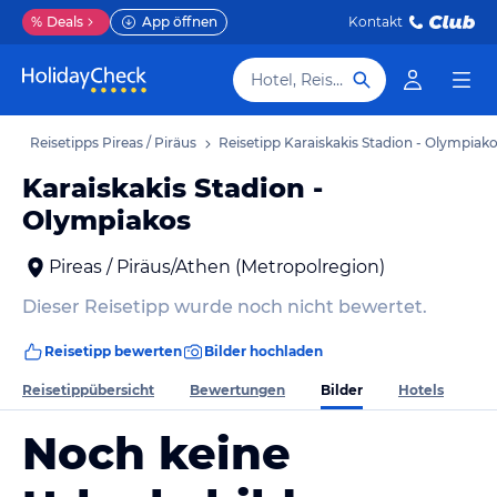
%
Deals
App öffnen
Kontakt
Hotel, Reiseziel
ub
Reisetipps Pireas / Piräus
Reisetipp Karaiskakis Stadion - Olympiak
Karaiskakis Stadion -
Olympiakos
Pireas / Piräus/Athen (Metropolregion)
Dieser Reisetipp wurde noch nicht bewertet.
Reisetipp bewerten
Bilder hochladen
Bilder
Reisetippübersicht
Bewertungen
Hotels
Noch keine