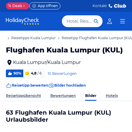
%
Deals
App öffnen
Kontakt
Hotel, Reiseziel
aub
Reisetipps Kuala Lumpur
Reisetipp Flughafen Kuala Lumpur (KUL
Flughafen Kuala Lumpur (KUL)
Kuala Lumpur/Kuala Lumpur
90%
4,8
/ 6
10 Bewertungen
Reisetipp bewerten
Bilder hochladen
Bilder
Reisetippübersicht
Bewertungen
Hotels
63 Flughafen Kuala Lumpur (KUL)
Urlaubsbilder