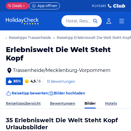
%
Deals
App öffnen
Kontakt
Hotel, Reiseziel
ub
Reisetipps Trassenheide
Reisetipp Erlebniswelt Die Welt Steht Kopf
Erlebniswelt Die Welt Steht
Kopf
Trassenheide/Mecklenburg-Vorpommern
85%
4,5
/ 6
13 Bewertungen
Reisetipp bewerten
Bilder hochladen
Bilder
Reisetippübersicht
Bewertungen
Hotels
35 Erlebniswelt Die Welt Steht Kopf
Urlaubsbilder