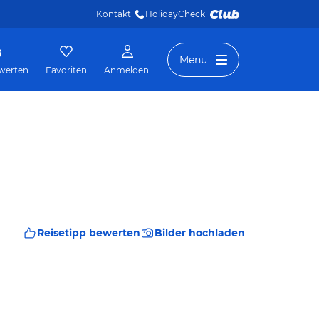
Kontakt
HolidayCheck 
Menü
werten
Favoriten
Anmelden
Reisetipp bewerten
Bilder hochladen