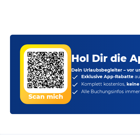
Hol Dir die A
Dein Urlaubsbegleiter – vor 
Exklusive App-Rabatte
au
Komplett kostenlos,
kein
Alle Buchungsinfos immer 
Scan mich