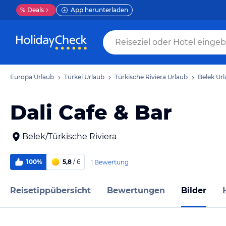
%
Deals
App herunterladen
Europa Urlaub
Türkei Urlaub
Türkische Riviera Urlaub
Belek Ur
Dali Cafe & Bar
Belek/Türkische Riviera
100%
5,8
/ 6
1 Bewertung
Reisetippübersicht
Bewertungen
Bilder