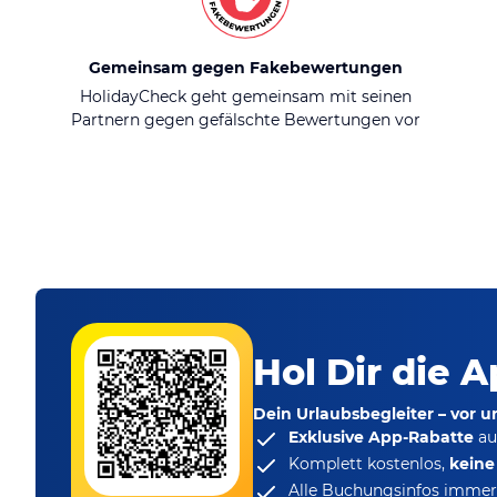
Gemeinsam gegen Fakebewertungen
HolidayCheck geht gemeinsam mit seinen
Partnern gegen gefälschte Bewertungen vor
Hol Dir die A
Dein Urlaubsbegleiter – vor 
Exklusive App-Rabatte
au
Komplett kostenlos,
kein
Alle Buchungsinfos immer 