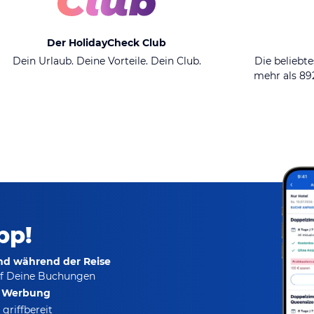
Der HolidayCheck Club
Dein Urlaub. Deine Vorteile. Dein Club.
Die beliebte
mehr als 8
pp!
und während der Reise
f Deine Buchungen
e Werbung
griffbereit