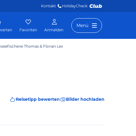
Kontakt
HolidayCheck 
Menü
werten
Favoriten
Anmelden
seefischerei Thomas & Florian Lex
Reisetipp bewerten
Bilder hochladen