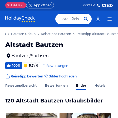
%
Deals
App öffnen
Kontakt
Hotel, Reiseziel
laub
Bautzen Urlaub
Reisetipps Bautzen
Reisetipp Altstadt Bautze
Altstadt Bautzen
Bautzen/Sachsen
100%
5,7
/ 6
11 Bewertungen
Reisetipp bewerten
Bilder hochladen
Bilder
Reisetippübersicht
Bewertungen
Hotels
120 Altstadt Bautzen Urlaubsbilder