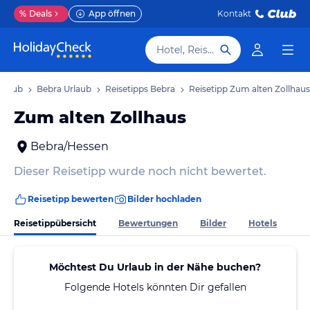
%
Deals
App öffnen
Kontakt
Hotel, Reiseziel
rlaub
Bebra Urlaub
Reisetipps Bebra
Reisetipp Zum alten Zollhaus
Zum alten Zollhaus
Bebra/Hessen
Dieser Reisetipp wurde noch nicht bewertet.
Reisetipp bewerten
Bilder hochladen
Reisetippübersicht
Bewertungen
Bilder
Hotels
Möchtest Du Urlaub in der Nähe buchen?
Folgende Hotels könnten Dir gefallen