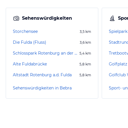
Sehenswürdigkeiten
Spor
Storchensee
Spielpark
3,5
km
Die Fulda (Fluss)
Stadtrun
3,6
km
Schlosspark Rotenburg an der Fulda
Tretbootv
5,4
km
Alte Fuldabrücke
5,8
km
Altstadt Rotenburg a.d. Fulda
Golfclub 
5,8
km
Sehenswürdigkeiten in Bebra
Sport- un