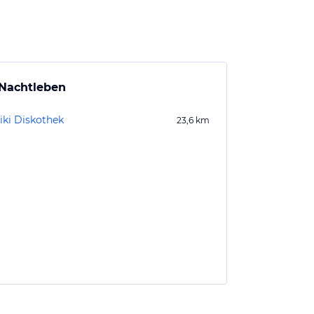
Nachtleben
iki Diskothek
23,6
km