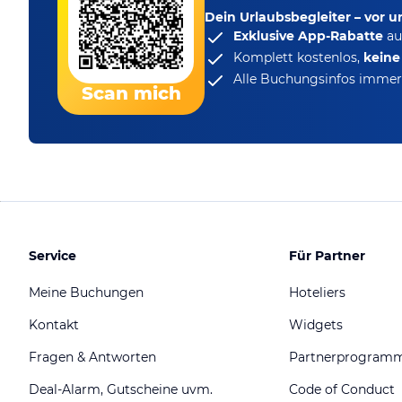
Dein Urlaubsbegleiter – vor 
Exklusive App-Rabatte
au
Komplett kostenlos,
kein
Alle Buchungsinfos immer 
Scan mich
Service
Für Partner
Meine Buchungen
Hoteliers
Kontakt
Widgets
Fragen & Antworten
Partnerprogram
Deal-Alarm, Gutscheine uvm.
Code of Conduct