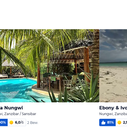
na Nungwi
Ebony & Iv
, Zanzibar / Sansibar
Nungwi, Zanziba
00
%
6,0
/
6
81
%
2,
2 Bew.