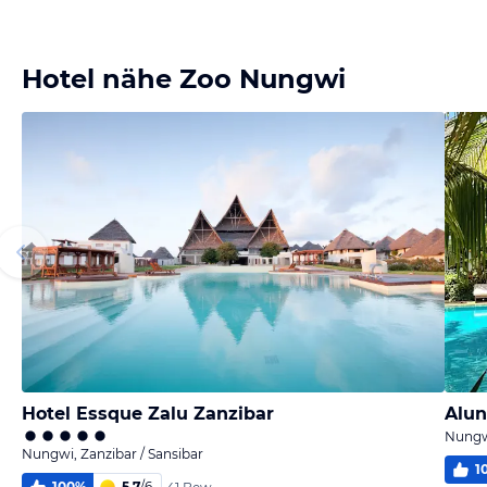
Bild melden
von Alexandra
Hotel nähe Zoo Nungwi
Hotel Essque Zalu Zanzibar
Alu
Nungwi
Nungwi, Zanzibar / Sansibar
1
100
%
5,7
/
6