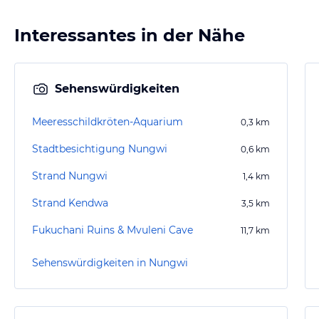
Interessantes in der Nähe
Sehenswürdigkeiten
Meeresschildkröten-Aquarium
0,3
km
Stadtbesichtigung Nungwi
0,6
km
Strand Nungwi
1,4
km
Strand Kendwa
3,5
km
Fukuchani Ruins & Mvuleni Cave
11,7
km
Sehenswürdigkeiten in Nungwi