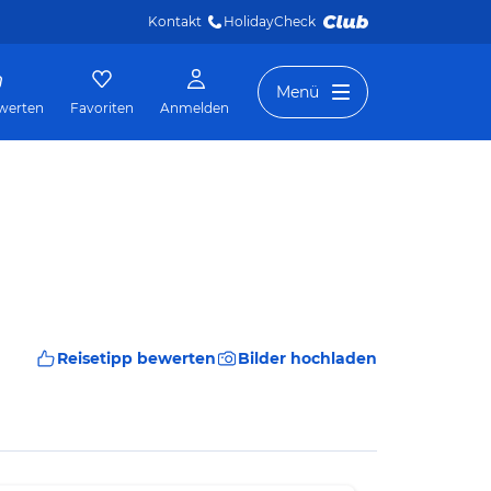
Kontakt
HolidayCheck 
Menü
werten
Favoriten
Anmelden
Reisetipp bewerten
Bilder hochladen