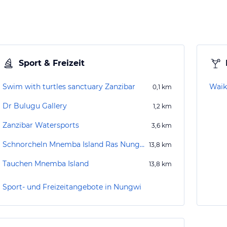
Sport & Freizeit
Swim with turtles sanctuary Zanzibar
Waik
0,1
km
Dr Bulugu Gallery
1,2
km
Zanzibar Watersports
3,6
km
Schnorcheln Mnemba Island Ras Nungwi
13,8
km
Tauchen Mnemba Island
13,8
km
Sport- und Freizeitangebote in Nungwi