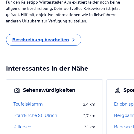
Für den Reisetipp Wintersteller Alm existiert leider noch keine
allgemeine Beschreibung. Dein wertvolles Reisewissen ist jetzt
gefragt. Hilf mit, objektive Informationen wie in Reiseführern
anderen Urlaubern zur Verfügung zu stellen.
Beschreibung bearbeiten
Interessantes in der Nähe
Sehenswürdigkeiten
Spor
Teufelsklamm
2,4
km
Pfarrkirche St. Ulrich
Bergbahn
2,7
km
Pillersee
Badesee 
3,1
km