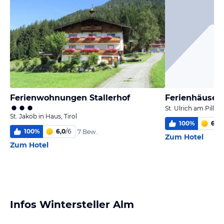
Ferienwohnungen Stallerhof
Ferienhäuser
St. Ulrich am Pillers
St. Jakob in Haus, Tirol
100
%
6,0
/
100
%
6,0
/
6
7 Bew.
Zum Hotel
Zum Hotel
Infos Wintersteller Alm