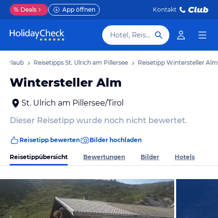
%
Deals
App öffnen
Kontakt
Hotel, Reiseziel
ee Urlaub
Reisetipps St. Ulrich am Pillersee
Reisetipp Wintersteller Alm
Wintersteller Alm
St. Ulrich am Pillersee/Tirol
Dieser Reisetipp wurde noch nicht bewertet.
Reisetipp bewerten
Bilder hochladen
Reisetippübersicht
Bewertungen
Bilder
Hotels