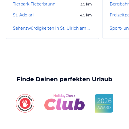
Tierpark Fieberbrunn
Bergbahn
3,9
km
St. Adolari
Freizeitp
4,5
km
Sehenswürdigkeiten in St. Ulrich am Pillersee
Finde Deinen perfekten Urlaub