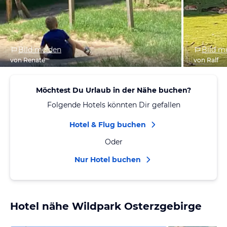
Bild melden
Bild m
von Renate
von Ralf
Möchtest Du Urlaub in der Nähe buchen?
Folgende Hotels könnten Dir gefallen
Hotel & Flug buchen
Oder
Nur Hotel buchen
Hotel nähe Wildpark Osterzgebirge