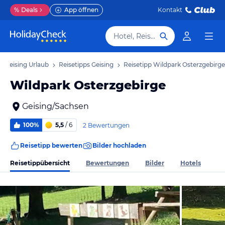
%
Deals
App öffnen
Kontakt
Hotel, Reiseziel
Geising Urlaub
Reisetipps Geising
Reisetipp Wildpark Osterzgebirge
Wildpark Osterzgebirge
Geising/Sachsen
100%
5,5
/ 6
2 Bewertungen
Reisetipp bewerten
Bilder hochladen
Reisetippübersicht
Bewertungen
Bilder
Hotels