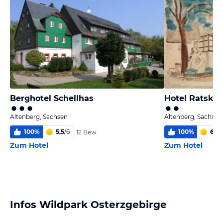
Berghotel Schellhas
Hotel Ratskel
Altenberg, Sachsen
Altenberg, Sachsen
100
%
5,5
/
6
100
%
6,0
/
12 Bew.
Zum Hotel
Zum Hotel
Infos Wildpark Osterzgebirge