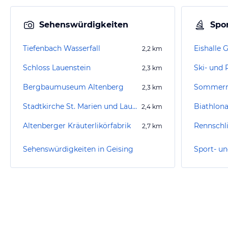
Sehenswürdigkeiten
Spor
Tiefenbach Wasserfall
Eishalle 
2,2
km
Schloss Lauenstein
Ski- und 
2,3
km
Bergbaumuseum Altenberg
Sommerr
2,3
km
Stadtkirche St. Marien und Laurentin zu Lauenstein Altenberg
Biathlon
2,4
km
Altenberger Kräuterlikörfabrik
2,7
km
Sehenswürdigkeiten in Geising
Sport- un