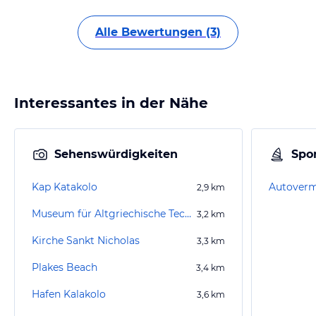
Alle Bewertungen (3)
Interessantes in der Nähe
Sehenswürdigkeiten
Spor
Kap Katakolo
2,9
km
Museum für Altgriechische Technologie
3,2
km
Kirche Sankt Nicholas
3,3
km
Plakes Beach
3,4
km
Hafen Kalakolo
3,6
km