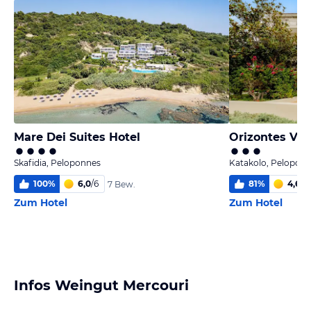
Mare Dei Suites Hotel
Orizontes Vie
Skafidia, Peloponnes
Katakolo, Pelopon
100
%
6,0
/
6
81
%
4,6
/
6
7 Bew.
Zum Hotel
Zum Hotel
Infos Weingut Mercouri