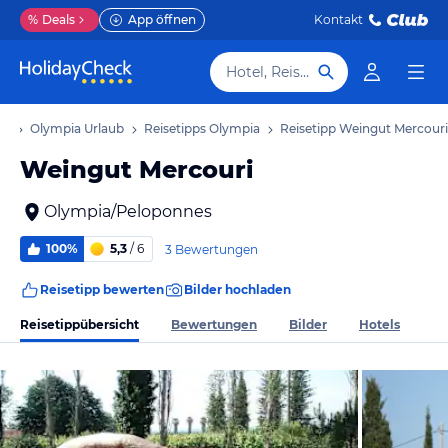
%
Deals
App öffnen
Kontakt
Hotel, Reiseziel
ub
Olympia Urlaub
Reisetipps Olympia
Reisetipp Weingut Mercouri
Weingut Mercouri
Olympia/Peloponnes
100%
5,3
/ 6
3 Bewertungen
Reisetipp bewerten
Bilder hochladen
Reisetippübersicht
Bewertungen
Bilder
Hotels