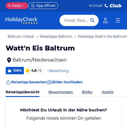
%
Deals
App öffnen
Kontakt
Hotel, Reiseziel
ub
Baltrum Urlaub
Reisetipps Baltrum
Reisetipp Watt'n Eis Baltrum
Watt'n Eis Baltrum
Baltrum/Niedersachsen
100%
4,8
/ 6
1 Bewertung
Reisetipp bewerten
Bilder hochladen
Reisetippübersicht
Bewertungen
Bilder
Hotels
Möchtest Du Urlaub in der Nähe buchen?
Folgende Hotels könnten Dir gefallen