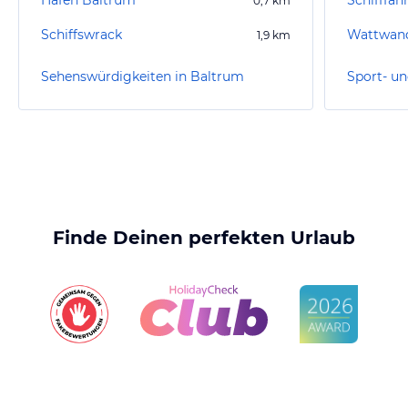
Hafen Baltrum
0,7
km
Schiffswrack
Wattwand
1,9
km
Sehenswürdigkeiten in Baltrum
Finde Deinen perfekten Urlaub