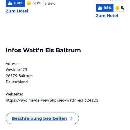
100
%
5,0
/
6
3 Bew.
98
%
5,5
/
6
Zum Hotel
Zum Hotel
Infos Watt'n Eis Baltrum
Adresse:
Westdorf 73
26579 Baltrum
Deutschland
Webseite:
https://vuyo.me/de-view.php?seo=wattn-eis-324121
Beschreibung bearbeiten