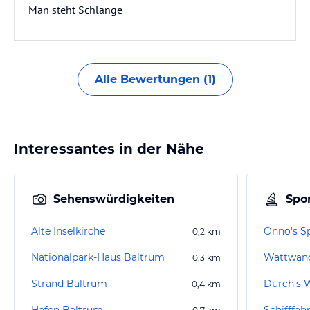
Man steht Schlange
Alle Bewertungen (1)
Interessantes in der Nähe
Sehenswürdigkeiten
Spor
Alte Inselkirche
Onno's S
0,2
km
Nationalpark-Haus Baltrum
Wattwan
0,3
km
Strand Baltrum
Durch's 
0,4
km