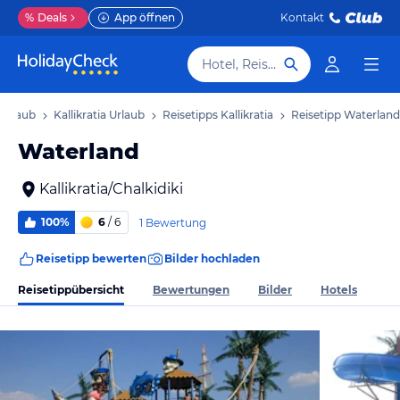
%
Deals
App öffnen
Kontakt
Hotel, Reiseziel
 Urlaub
Kallikratia Urlaub
Reisetipps Kallikratia
Reisetipp Waterland
Waterland
Kallikratia/Chalkidiki
100%
6
/ 6
1 Bewertung
Reisetipp bewerten
Bilder hochladen
Reisetippübersicht
Bewertungen
Bilder
Hotels