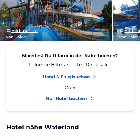
Bild melden
Bild m
von Holger
von Holge
Möchtest Du Urlaub in der Nähe buchen?
Folgende Hotels könnten Dir gefallen
Hotel & Flug buchen
Oder
Nur Hotel buchen
Hotel nähe Waterland