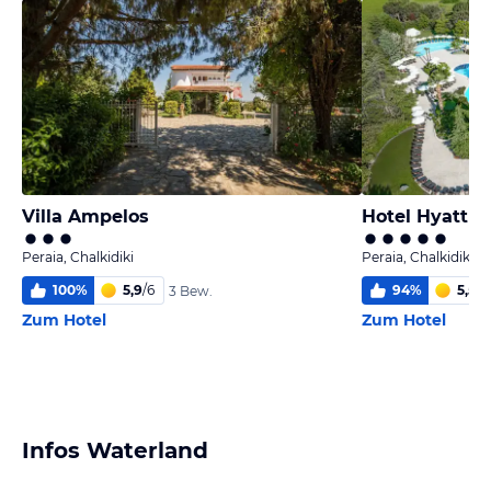
Villa Ampelos
Hotel Hyatt R
Peraia, Chalkidiki
Peraia, Chalkidiki
100
%
5,9
/
6
94
%
5,5
/
6
3 Bew.
Zum Hotel
Zum Hotel
Infos Waterland