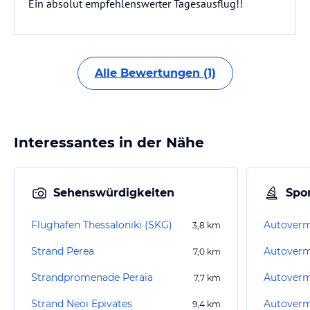
Ein absolut empfehlenswerter Tagesausflug!!
Alle Bewertungen (1)
Interessantes in der Nähe
Sehenswürdigkeiten
Spor
Flughafen Thessaloniki (SKG)
3,8
km
Strand Perea
Autoverm
7,0
km
Strandpromenade Peraia
7,7
km
Strand Neoi Epivates
9,4
km