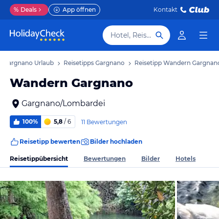
%
Deals
App öffnen
Kontakt
Hotel, Reiseziel
Gargnano Urlaub
Reisetipps Gargnano
Reisetipp Wandern Gargnan
Wandern Gargnano
Gargnano/Lombardei
100%
5,8
/ 6
11 Bewertungen
Reisetipp bewerten
Bilder hochladen
Reisetippübersicht
Bewertungen
Bilder
Hotels