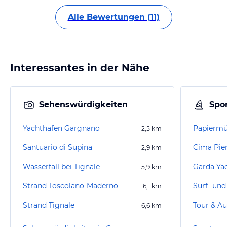
Alle Bewertungen (11)
Interessantes in der Nähe
Sehenswürdigkeiten
Spor
Yachthafen Gargnano
Papiermü
2,5
km
Santuario di Supina
Cima Pi
2,9
km
Wasserfall bei Tignale
Garda Ya
5,9
km
Strand Toscolano-Maderno
Surf- und
6,1
km
Strand Tignale
Tour & Au
6,6
km