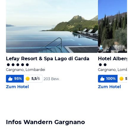
Lefay Resort & Spa Lago di Garda
Hotel Albergo
Gargnano, Lombardei
Gargnano, Lombar
95
%
5,5
/
6
100
%
5,9
/
203 Bew.
Zum Hotel
Zum Hotel
Infos Wandern Gargnano