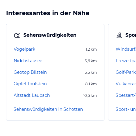
Interessantes in der Nähe
Sehenswürdigkeiten
Spor
Vogelpark
Windsurf
1,2
km
Niddastausee
Freizeitp
3,6
km
Geotop Bilstein
Golf-Par
5,5
km
Gipfel Taufstein
8,1
km
Altstadt Laubach
Spessart
10,5
km
Sehenswürdigkeiten in Schotten