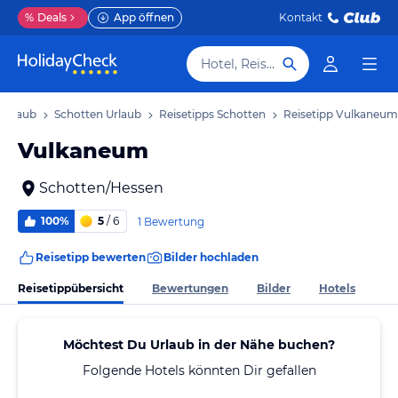
%
Deals
App öffnen
Kontakt
Hotel, Reiseziel
 Urlaub
Schotten Urlaub
Reisetipps Schotten
Reisetipp Vulkaneum
Vulkaneum
Schotten/Hessen
100%
5
/ 6
1 Bewertung
Reisetipp bewerten
Bilder hochladen
Reisetippübersicht
Bewertungen
Bilder
Hotels
Möchtest Du Urlaub in der Nähe buchen?
Folgende Hotels könnten Dir gefallen