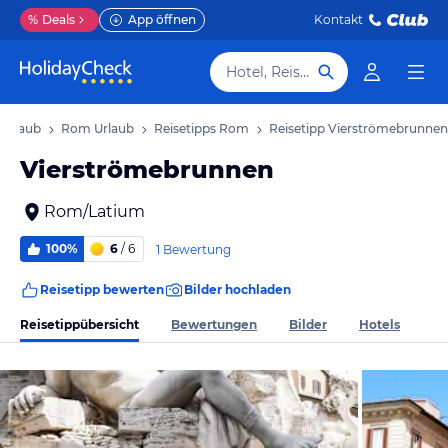
%
Deals
App öffnen
Kontakt
Hotel, Reiseziel
 Urlaub
Rom Urlaub
Reisetipps Rom
Reisetipp Vierströmebrunnen
Vierströmebrunnen
Rom/Latium
100%
6
/ 6
1 Bewertung
Reisetipp bewerten
Bilder hochladen
Reisetippübersicht
Bewertungen
Bilder
Hotels