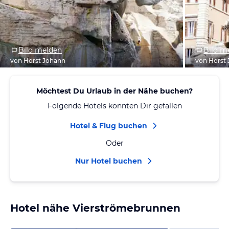
Bild melden
Bild m
von Horst Johann
von Horst
Möchtest Du Urlaub in der Nähe buchen?
Folgende Hotels könnten Dir gefallen
Hotel & Flug buchen
Oder
Nur Hotel buchen
Hotel nähe Vierströmebrunnen