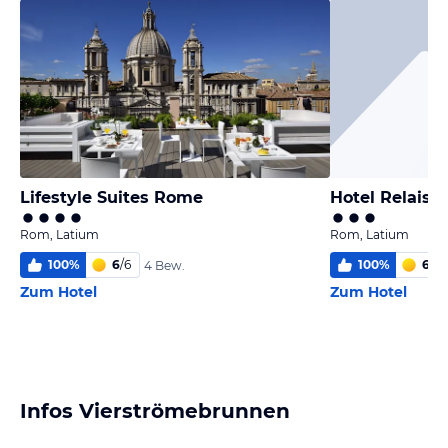
Lifestyle Suites Rome
Hotel Relais 
Rom, Latium
Rom, Latium
100
%
6
/
6
100
%
6,0
/
4 Bew.
Zum Hotel
Zum Hotel
Infos Vierströmebrunnen