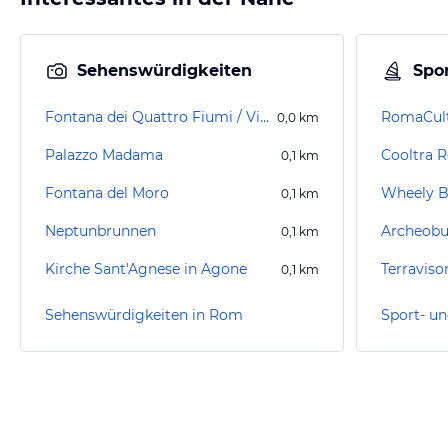
Sehenswürdigkeiten
Spor
Fontana dei Quattro Fiumi / Vierströmebrunnen
RomaCul
0,0
km
Palazzo Madama
Cooltra 
0,1
km
Fontana del Moro
Wheely B
0,1
km
Neptunbrunnen
Archeobu
0,1
km
Kirche Sant'Agnese in Agone
Terraviso
0,1
km
Sehenswürdigkeiten in Rom
Sport- un