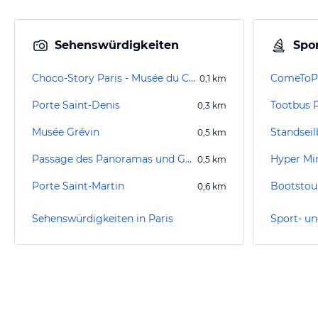
Sehenswürdigkeiten
Spor
Choco-Story Paris - Musée du Chocolat
ComeToPa
0,1
km
Porte Saint-Denis
Tootbus P
0,3
km
Musée Grévin
Standsei
0,5
km
Passage des Panoramas und Galerie Jouffroy
Hyper Min
0,5
km
Porte Saint-Martin
Bootstour
0,6
km
Sehenswürdigkeiten in Paris
Sport- un