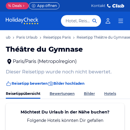
%
Deals
App öffnen
Kontakt
Hotel, Reiseziel
Urlaub
Paris Urlaub
Reisetipps Paris
Reisetipp Théâtre du Gymnase
Théâtre du Gymnase
Paris/Paris (Metropolregion)
Dieser Reisetipp wurde noch nicht bewertet.
Reisetipp bewerten
Bilder hochladen
Reisetippübersicht
Bewertungen
Bilder
Hotels
Möchtest Du Urlaub in der Nähe buchen?
Folgende Hotels könnten Dir gefallen