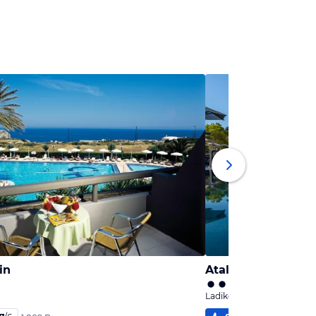
in
Atalanti Boutique 
Ladiko, Rhodos