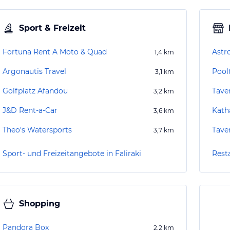
Sport & Freizeit
Fortuna Rent A Moto & Quad
Astr
1,4
km
Argonautis Travel
Pool
3,1
km
Golfplatz Afandou
Taver
3,2
km
J&D Rent-a-Car
Kath
3,6
km
Theo's Watersports
Tave
3,7
km
Sport- und Freizeitangebote in Faliraki
Resta
Shopping
Pandora Box
2,2
km