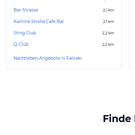
Bar-Strasse
2,1
km
Kamina Shisha Cafe Bar
2,1
km
Sting Club
2,2
km
Q-Club
2,2
km
Nachtleben-Angebote in Faliraki
Finde