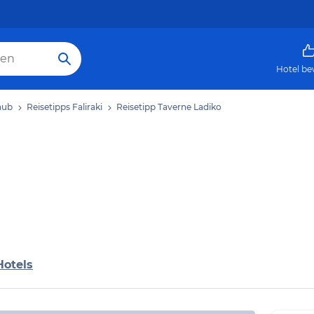
Hotel be
laub
Reisetipps Faliraki
Reisetipp Taverne Ladiko
Hotels