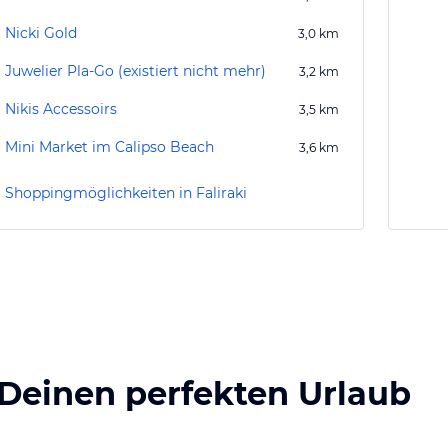
Nicki Gold
3,0
km
Juwelier Pla-Go (existiert nicht mehr)
3,2
km
Nikis Accessoirs
3,5
km
Mini Market im Calipso Beach
3,6
km
Shoppingmöglichkeiten in Faliraki
 Deinen perfekten Urlaub