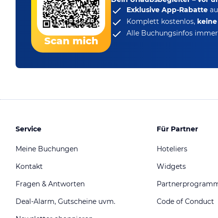
Exklusive App-Rabatte
au
Komplett kostenlos,
kein
Alle Buchungsinfos immer 
Scan mich
Service
Für Partner
Meine Buchungen
Hoteliers
Kontakt
Widgets
Fragen & Antworten
Partnerprogram
Deal-Alarm, Gutscheine uvm.
Code of Conduct