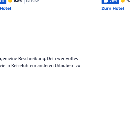
8
%
5,3
/
6
78
%
4,
131 Bew.
Hotel
Zum Hotel
llgemeine Beschreibung. Dein wertvolles
n wie in Reiseführern anderen Urlaubern zur