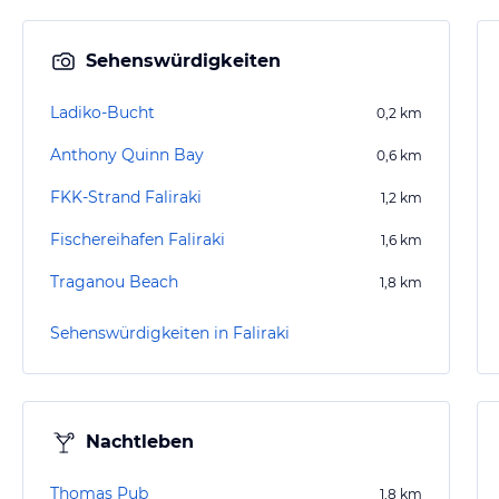
Sehenswürdigkeiten
Ladiko-Bucht
0,2
km
Anthony Quinn Bay
0,6
km
FKK-Strand Faliraki
1,2
km
Fischereihafen Faliraki
1,6
km
Traganou Beach
1,8
km
Sehenswürdigkeiten in Faliraki
Nachtleben
Thomas Pub
1,8
km