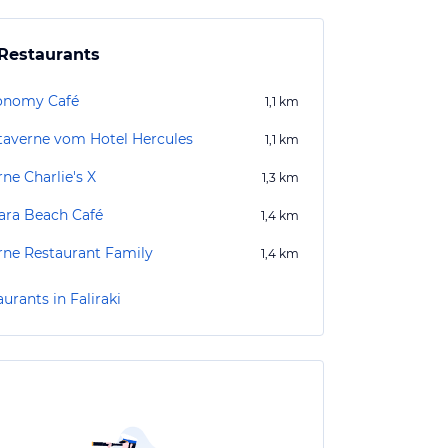
Restaurants
onomy Café
1,1
km
taverne vom Hotel Hercules
1,1
km
ne Charlie's X
1,3
km
ara Beach Café
1,4
km
rne Restaurant Family
1,4
km
urants in Faliraki