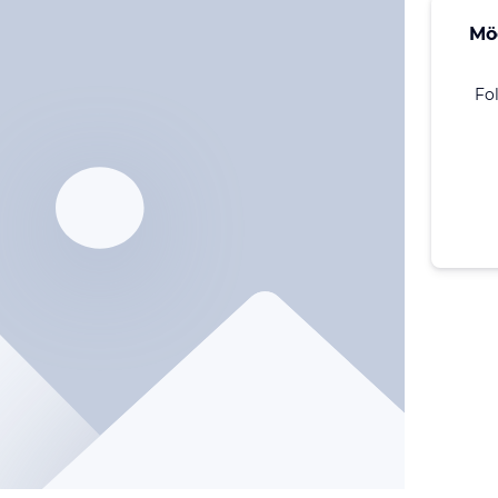
Mö
Fo