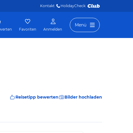
Kontakt
HolidayCheck 
Menü
werten
Favoriten
Anmelden
Reisetipp bewerten
Bilder hochladen