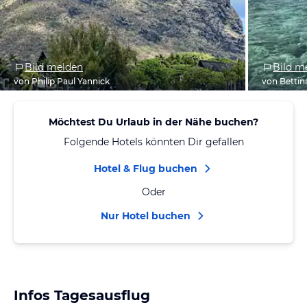
Bild melden
Bild m
von Philip Paul Yannick
von Bettin
Möchtest Du Urlaub in der Nähe buchen?
Folgende Hotels könnten Dir gefallen
Hotel & Flug buchen
Oder
Nur Hotel buchen
Infos Tagesausflug