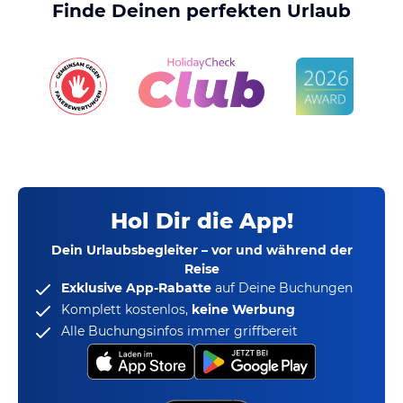
Finde Deinen perfekten Urlaub
Hol Dir die App!
Dein Urlaubsbegleiter – vor und während der
Reise
Exklusive App-Rabatte
auf Deine Buchungen
Komplett kostenlos,
keine Werbung
Alle Buchungsinfos immer griffbereit