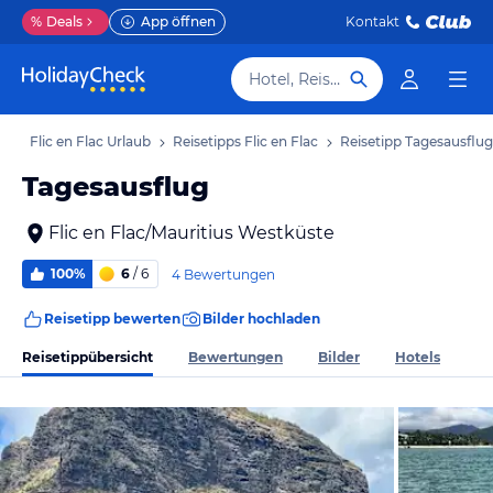
%
Deals
App öffnen
Kontakt
Hotel, Reiseziel
ub
Flic en Flac Urlaub
Reisetipps Flic en Flac
Reisetipp Tagesausflug
Tagesausflug
Flic en Flac/Mauritius Westküste
100%
6
/ 6
4 Bewertungen
Reisetipp bewerten
Bilder hochladen
Reisetippübersicht
Bewertungen
Bilder
Hotels