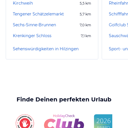
Kirchweih
Rheinfahr
5,5
km
Tengener Schätzelemarkt
Schifffah
5,7
km
Sechs-Sinne-Brunnen
7,0
km
Krenkinger Schloss
Sauschwä
7,1
km
Sehenswürdigkeiten in Hilzingen
Finde Deinen perfekten Urlaub