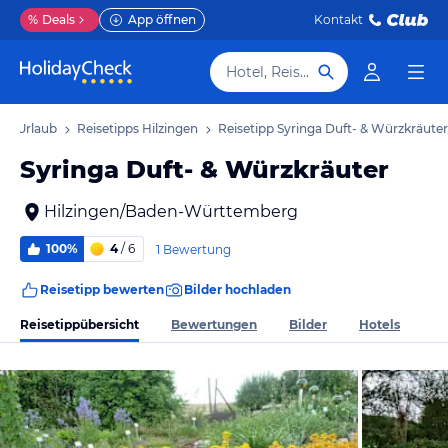
%
Deals
App öffnen
Kontakt
Hotel, Reiseziel
gen Urlaub
Reisetipps Hilzingen
Reisetipp Syringa Duft- & Würzkräuter
Syringa Duft- & Würzkräuter
Hilzingen/Baden-Württemberg
100%
4
/ 6
1 Bewertung
Reisetipp bewerten
Bilder hochladen
Reisetippübersicht
Bewertungen
Bilder
Hotels