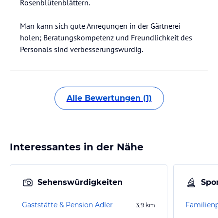
Rosenblütenblättern.
Man kann sich gute Anregungen in der Gärtnerei
holen; Beratungskompetenz und Freundlichkeit des
Personals sind verbesserungswürdig.
Alle Bewertungen (1)
Interessantes in der Nähe
Sehenswürdigkeiten
Spor
Gaststätte & Pension Adler
Familienp
3,9
km