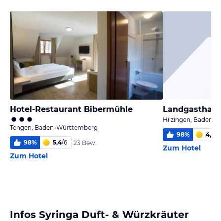
Hotel-Restaurant Bibermühle
Landgasthaus
Hilzingen, Baden-
Tengen, Baden-Württemberg
98
%
4,9
/
6
98
%
5,4
/
6
23 Bew.
Zum Hotel
Zum Hotel
Infos Syringa Duft- & Würzkräuter