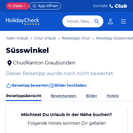
%
Deals
App öffnen
Kontakt
Hotel, Reiseziel
ubünden Urlaub
Chur Urlaub
Reisetipps Chur
Reisetipp Süsswinkel
Süsswinkel
Chur/Kanton Graubünden
Dieser Reisetipp wurde noch nicht bewertet.
Reisetipp bewerten
Bilder hochladen
Reisetippübersicht
Bewertungen
Bilder
Hotels
Möchtest Du Urlaub in der Nähe buchen?
Folgende Hotels könnten Dir gefallen