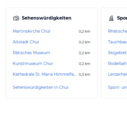
Sehenswürdigkeiten
Spor
Martinskirche Chur
0,2
km
Altstadt Chur
Tauchbas
0,2
km
Rätisches Museum
Skigebiet
0,2
km
Kunstmuseum Chur
Rodelbah
0,2
km
Kathedrale St. Mariä Himmelfahrt (Chur)
0,3
km
Sehenswürdigkeiten in Chur
Sport- un