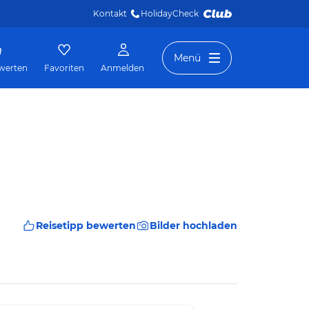
Kontakt
HolidayCheck 
Menü
werten
Favoriten
Anmelden
Reisetipp bewerten
Bilder hochladen