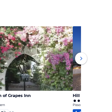
 of Grapes Inn
Hill View Restaur
pern
Pissouri, Südzypern