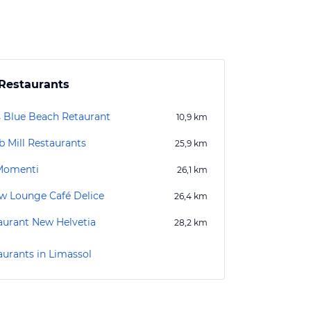
Restaurants
s Blue Beach Retaurant
10,9
km
b Mill Restaurants
25,9
km
Momenti
26,1
km
ow Lounge Café Delice
26,4
km
aurant New Helvetia
28,2
km
aurants in Limassol