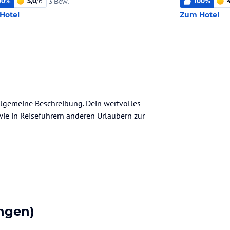
00
%
5,0
/
6
100
%
3 Bew.
Hotel
Zum Hotel
allgemeine Beschreibung. Dein wertvolles
n wie in Reiseführern anderen Urlaubern zur
ngen)