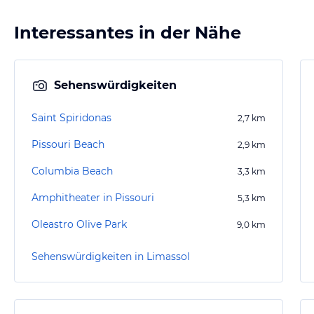
Interessantes in der Nähe
Sehenswürdigkeiten
Saint Spiridonas
2,7
km
Pissouri Beach
2,9
km
Columbia Beach
3,3
km
Amphitheater in Pissouri
5,3
km
Oleastro Olive Park
9,0
km
Sehenswürdigkeiten in Limassol