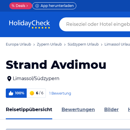
%
Deals
App herunterladen
Europa Urlaub
Zypern Urlaub
Südzypern Urlaub
Limassol Urla
Strand Avdimou
Limassol/Südzypern
100%
6
/ 6
1 Bewertung
Reisetippübersicht
Bewertungen
Bilder