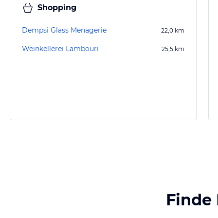
Shopping
Dempsi Glass Menagerie
22,0
km
Weinkellerei Lambouri
25,5
km
Finde