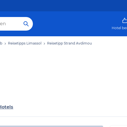
Hotel be
ub
Reisetipps Limassol
Reisetipp Strand Avdimou
Hotels