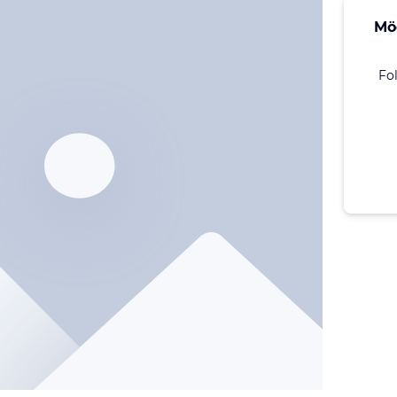
Mö
Fo