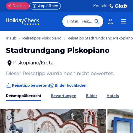
%
Deals
App öffnen
Kontakt
Hotel, Reiseziel
no Urlaub
Reisetipps Piskopiano
Reisetipp Stadtrundgang Piskopiano
Stadtrundgang Piskopiano
Piskopiano/Kreta
Dieser Reisetipp wurde noch nicht bewertet.
Reisetipp bewerten
Bilder hochladen
Reisetippübersicht
Bewertungen
Bilder
Hotels