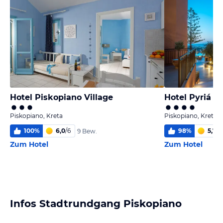
Hotel Piskopiano Village
Hotel Pyriá
Piskopiano, Kreta
Piskopiano, Kreta
100
%
6,0
/
6
98
%
5,7
/
6
9 Bew.
Zum Hotel
Zum Hotel
Infos Stadtrundgang Piskopiano