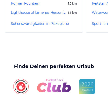
Roman Fountain
Reitstall 
1,5
km
Lighthouse of Limenas Hersonissou
Waterwor
1,6
km
Sehenswürdigkeiten in Piskopiano
Finde Deinen perfekten Urlaub