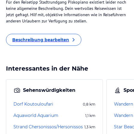
Für den Reisetipp Stadtrundgang Piskopiano existiert leider noch
keine allgemeine Beschreibung. Dein wertvolles Reisewissen ist
jetzt gefragt. Hilf mit, objektive Informationen wie in Reiseführern
anderen Urlaubern zur Verfügung zu stellen.
Beschreibung bearbeiten
Interessantes in der Nähe
Sehenswürdigkeiten
Spor
Dorf Koutouloufari
Wandern 
0,8
km
Aquaworld Aquarium
1,1
km
Strand Chersonissos/Hersonissos
Star Bea
1,3
km