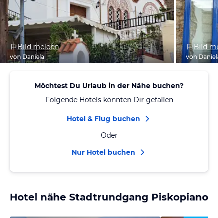
Bild melden
Bild m
von Daniela
von Daniel
Möchtest Du Urlaub in der Nähe buchen?
Folgende Hotels könnten Dir gefallen
Hotel & Flug buchen
Oder
Nur Hotel buchen
Hotel nähe Stadtrundgang Piskopiano