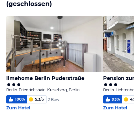
(geschlossen)
limehome Berlin Puderstraße
Pension zum 
Berlin-Friedrichshain-Kreuzberg, Berlin
Berlin-Lichtenberg,
100
%
5,3
/
6
93
%
4,9
/
6
2 Bew.
Zum Hotel
Zum Hotel