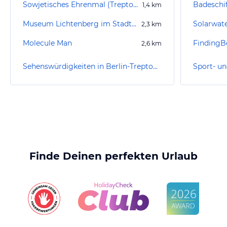
Sowjetisches Ehrenmal (Treptow)
Badeschif
1,4
km
Museum Lichtenberg im Stadthaus
Solarwat
2,3
km
Molecule Man
FindingBe
2,6
km
Sehenswürdigkeiten in Berlin-Treptow-Köpenick
Finde Deinen perfekten Urlaub