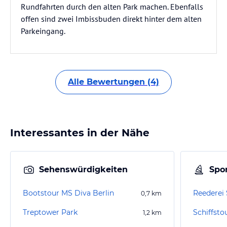
Rundfahrten durch den alten Park machen. Ebenfalls
offen sind zwei Imbissbuden direkt hinter dem alten
Parkeingang.
Alle Bewertungen (4)
Interessantes in der Nähe
Sehenswürdigkeiten
Spor
Bootstour MS Diva Berlin
Reederei
0,7
km
Treptower Park
1,2
km