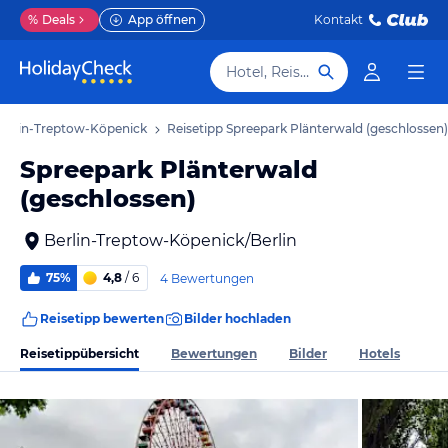
%
Deals
App öffnen
Kontakt
Hotel, Reiseziel
Berlin-Treptow-Köpenick
Reisetipp Spreepark Plänterwald (geschlossen)
Spreepark Plänterwald
(geschlossen)
Berlin-Treptow-Köpenick/Berlin
75%
4,8
/ 6
4 Bewertungen
Reisetipp bewerten
Bilder hochladen
Reisetippübersicht
Bewertungen
Bilder
Hotels