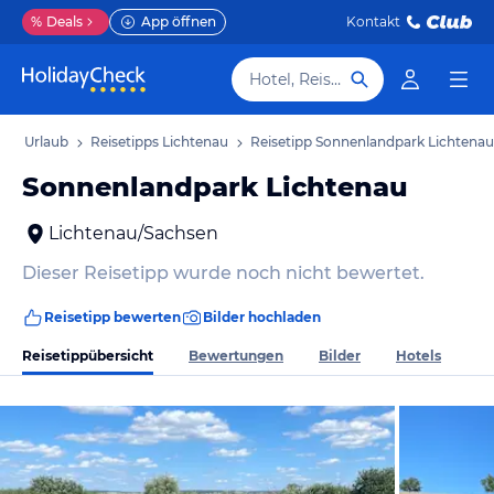
%
Deals
App öffnen
Kontakt
Hotel, Reiseziel
nau Urlaub
Reisetipps Lichtenau
Reisetipp Sonnenlandpark Lichtenau
Sonnenlandpark Lichtenau
Lichtenau/Sachsen
Dieser Reisetipp wurde noch nicht bewertet.
Reisetipp bewerten
Bilder hochladen
Reisetippübersicht
Bewertungen
Bilder
Hotels