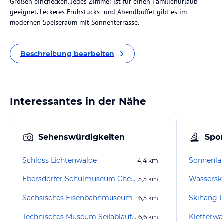
Größen einchecken. Jedes Zimmer ist für einen Familienurlaub
geeignet. Leckeres Frühstücks- und Abendbuffet gibt es im
modernen Speiseraum mit Sonnenterrasse.
Beschreibung bearbeiten
Interessantes in der Nähe
Sehenswürdigkeiten
Spor
Schloss Lichtenwalde
Sonnenla
4,4
km
Ebersdorfer Schulmuseum Chemnitz
Wassersk
5,5
km
Sächsisches Eisenbahnmuseum
Skihang 
6,5
km
Technisches Museum Seilablaufanlage Güterbahnhof Chemnitz-Hilbersdorf
Kletterwa
6,6
km