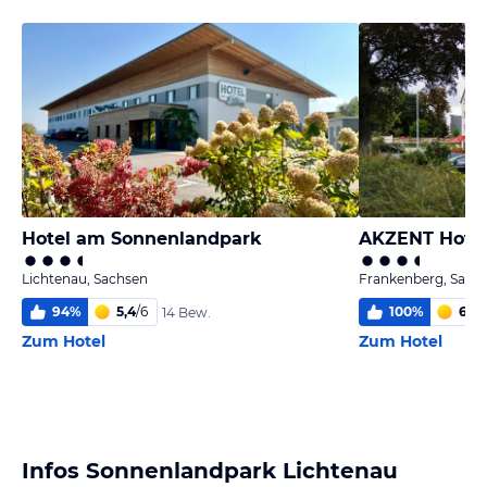
Hotel am Sonnenlandpark
AKZENT Hotel
Lichtenau, Sachsen
Frankenberg, Sach
94
%
5,4
/
6
100
%
6,0
/
14 Bew.
Zum Hotel
Zum Hotel
Infos Sonnenlandpark Lichtenau