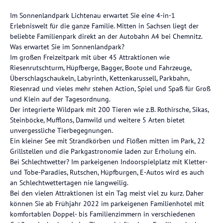
Im Sonnenlandpark Lichtenau erwartet Sie eine 4-in-1
Erlebniswelt für die ganze Familie. Mitten in Sachsen liegt der
beliebte Familienpark direkt an der Autobahn A4 bei Chemnitz.
Was erwartet Sie im Sonnenlandpark?
Im großen Freizeitpark mit über 45 Attraktionen wie
Riesenrutschturm, Hüpfberge, Bagger, Boote und Fahrzeuge,
Überschlagschaukeln, Labyrinth, Kettenkarussell, Parkbahn,
Riesenrad und vieles mehr stehen Action, Spiel und Spaß für Groß
und Klein auf der Tagesordnung.
Der integrierte Wildpark mit 200 Tieren wie z.B. Rothirsche, Sikas,
Steinböcke, Mufflons, Damwild und weitere 5 Arten bietet
unvergessliche Tierbegegnungen.
Ein kleiner See mit Strandkörben und Flößen mitten im Park, 22
Grillstellen und die Parkgastronomie laden zur Erholung ein.
Bei Schlechtwetter? Im parkeigenen Indoorspielplatz mit Kletter-
und Tobe-Paradies, Rutschen, Hüpfburgen, E-Autos wird es auch
an Schlechtwettertagen nie langweilig.
Bei den vielen Attraktionen ist ein Tag meist viel zu kurz. Daher
können Sie ab Frühjahr 2022 im parkeigenen Familienhotel mit
komfortablen Doppel- bis Familienzimmern in verschiedenen