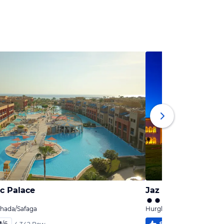
ic Palace
Jaz Bluemarine
hada/Safaga
Hurghada, Hurghada/Saf
1
/
6
92
%
5,4
/
6