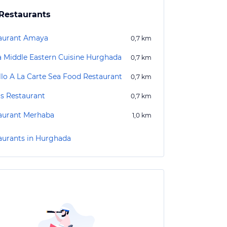
Restaurants
aurant Amaya
0,7
km
a Middle Eastern Cuisine Hurghada
0,7
km
llo A La Carte Sea Food Restaurant
0,7
km
's Restaurant
0,7
km
aurant Merhaba
1,0
km
aurants in Hurghada