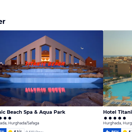
er
nic Beach Spa & Aqua Park
Hotel Titan
ada, Hurghada/Safaga
Hurghada, Hurg
6
%
5,1
/
6
86
%
5,