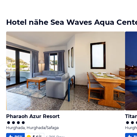
Bild melden
von Jörg
Hotel nähe Sea Waves Aqua Cent
Pharaoh Azur Resort
Tita
Hurghada, Hurghada/Safaga
Hurgh
96
%
5,4
/
6
8