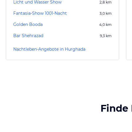
Licht und Wasser Show
2,8
km
Fantasia-Show 1001-Nacht
3,0
km
Golden Booda
4,0
km
Bar Shehrazad
9,3
km
Nachtleben-Angebote in Hurghada
Finde