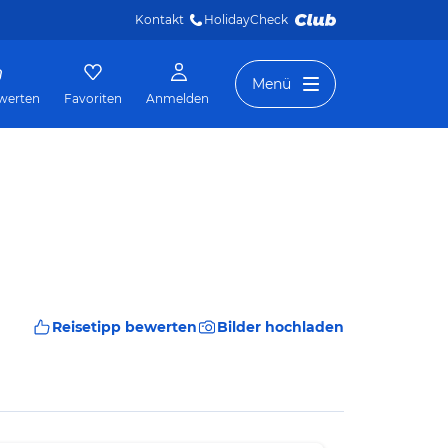
Kontakt
HolidayCheck 
Menü
werten
Favoriten
Anmelden
Reisetipp bewerten
Bilder hochladen