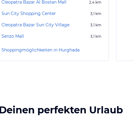
Cleopatra Bazar Al Bostan Mall
2,4
km
Sun City Shopping Center
3,1
km
Cleopatra Bazar Sun City Village
3,1
km
Senzo Mall
3,1
km
Shoppingmöglichkeiten in Hurghada
 Deinen perfekten Urlaub