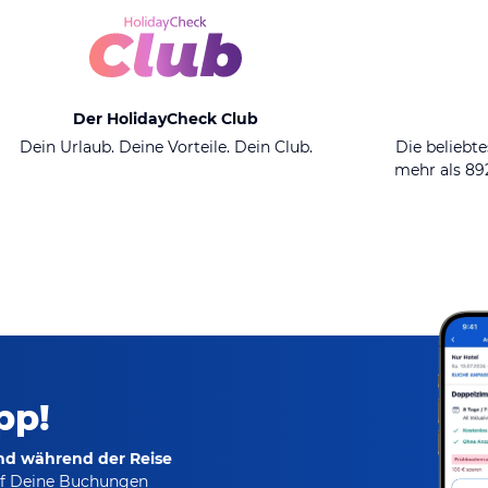
Der HolidayCheck Club
Dein Urlaub. Deine Vorteile. Dein Club.
Die beliebte
mehr als 8
pp!
und während der Reise
f Deine Buchungen