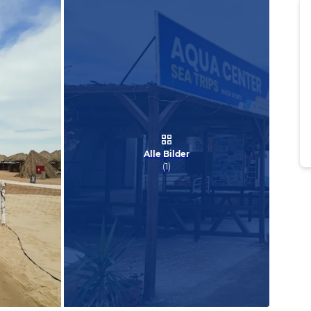
Alle Bilder
(
1
)