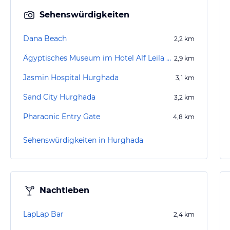
Sehenswürdigkeiten
Dana Beach
2,2
km
Ägyptisches Museum im Hotel Alf Leila wa Leila
2,9
km
Jasmin Hospital Hurghada
3,1
km
Sand City Hurghada
3,2
km
Pharaonic Entry Gate
4,8
km
Sehenswürdigkeiten in Hurghada
Nachtleben
LapLap Bar
2,4
km