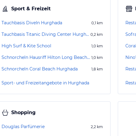
Sport & Freizeit
Tauchbasis DiveIn Hurghada
Rest
0,1
km
Tauchbasis Titanic Diving Center Hurghada
Sofr
0,2
km
High Surf & Kite School
Cora
1,0
km
Schnorcheln Hausriff Hilton Long Beach Hurghada
Nino
1,0
km
Schnorcheln Coral Beach Hurghada
Rest
1,8
km
Sport- und Freizeitangebote in Hurghada
Rest
Shopping
Douglas Parfümerie
2,2
km