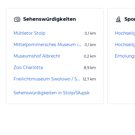
Sehenswürdigkeiten
Spor
Mühletor Stolp
Hochseilg
0,1
km
Mittelpommersches Museum in Stolp
Hochseil
0,1
km
Museumshof Albrecht
Erholung
0,2
km
Zoo Charlotta
8,9
km
Freilichtmuseum Swolowo / Schwolow
12,7
km
Sehenswürdigkeiten in Stolp/Słupsk