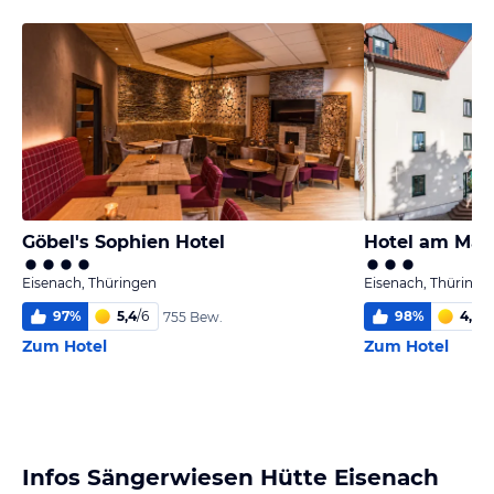
Göbel's Sophien Hotel
Hotel am Mar
Eisenach, Thüringen
Eisenach, Thüringe
97
%
5,4
/
6
98
%
4,8
/
6
755 Bew.
Zum Hotel
Zum Hotel
Infos Sängerwiesen Hütte Eisenach