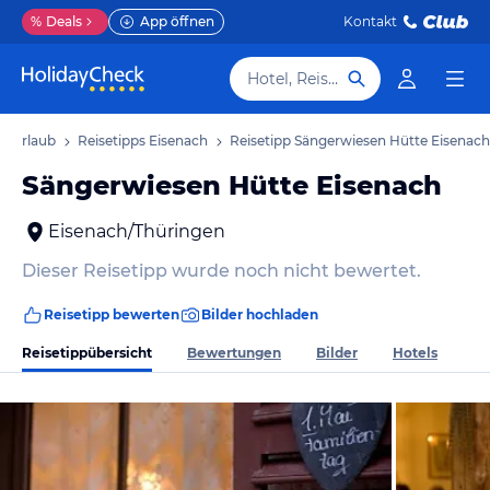
%
Deals
App öffnen
Kontakt
Hotel, Reiseziel
h Urlaub
Reisetipps Eisenach
Reisetipp Sängerwiesen Hütte Eisenach
Sängerwiesen Hütte Eisenach
Eisenach/Thüringen
Dieser Reisetipp wurde noch nicht bewertet.
Reisetipp bewerten
Bilder hochladen
Reisetippübersicht
Bewertungen
Bilder
Hotels