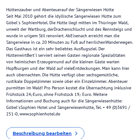
Hüttenzauber und Abenteuerauf der Sängerwiesen Hütte
Seit Mai 2010 gehört die idyllische Sängerwiesen Hütte zum
Göbel´s SophienHotel. Die Hütte liegt mitten im Thüringer Wald,
unweit der Wartburg, derDrachenschlucht und des Rennsteigs und
wurde in urigem Stil renoviert. AbEisenach erreicht man die
Sängerwiese in ca. 20 Minuten zu Fuß auf herrlichenWanderwegen.
Das Gasthaus ist ein sehr beliebtes Ausflugsziel. Der
HüttenwirtBert´l serviert seinen Gästen regionale Spezialitäten
von heimischen Erzeugernund auf die kleinen Gäste warten
Hüpfburgen und der Wald auf vieleEntdeckungen. Man kann hier
auch übernachten. Die Hütte verfügt über sechsgemütliche,
rustikale Doppelzimmer sowie über ein Einzelzimmer. Abenteuer
purmitten im Wald! Pro Person kostet die Übernachtung inklusive
Frühstück 24,-Euro, ohne Frühstück 19,- Euro. Weitere
Informationen und Buchung auch für die Sängerwiesenhütte:
Göbel´sSophien Hotel und Sängerwiesenhütte, Tel. + 49 (0)3691 /
251-0, www.sophienhotel.de
Beschreibung bearbeiten