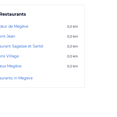
Restaurants
œur de Megève
0,0
km
aint-Jean
0,0
km
aurant Sagesse et Santé
0,0
km
ons Village
0,0
km
ieux Megève
0,0
km
aurants in Megeve