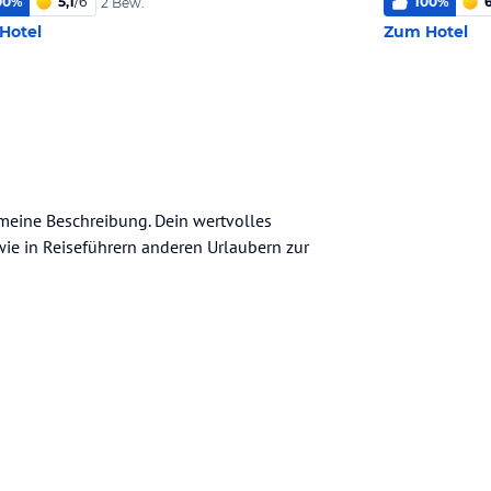
00
%
5,1
/
6
100
%
2 Bew.
Hotel
Zum Hotel
emeine Beschreibung. Dein wertvolles
n wie in Reiseführern anderen Urlaubern zur