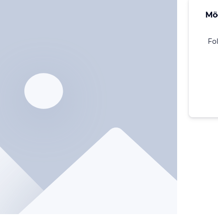
Mö
Fo