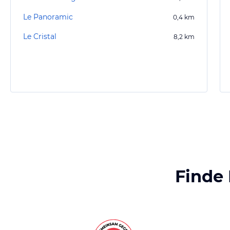
Le Panoramic
0,4
km
Le Cristal
8,2
km
Finde