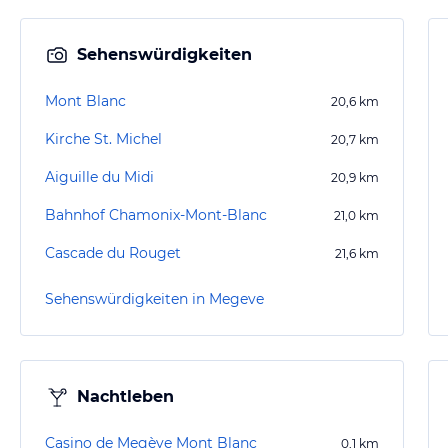
Sehenswürdigkeiten
Mont Blanc
20,6
km
Kirche St. Michel
20,7
km
Aiguille du Midi
20,9
km
Bahnhof Chamonix-Mont-Blanc
21,0
km
Cascade du Rouget
21,6
km
Sehenswürdigkeiten in Megeve
Nachtleben
Casino de Megève Mont Blanc
0,1
km