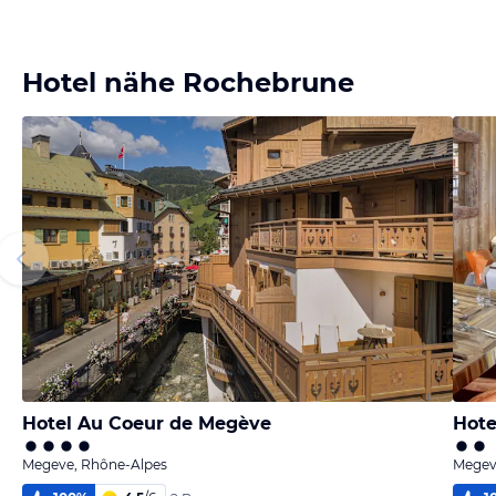
Hotel nähe Rochebrune
Hotel Au Coeur de Megève
Hote
Megeve, Rhône-Alpes
Megev