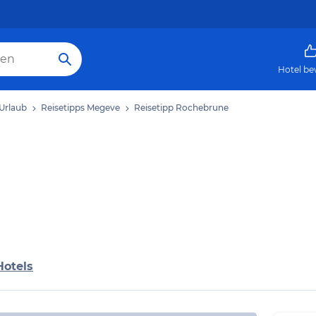
Hotel be
Urlaub
Reisetipps Megeve
Reisetipp Rochebrune
Hotels