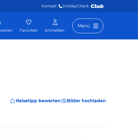
Kontakt
HolidayCheck 
Menü
werten
Favoriten
Anmelden
Reisetipp bewerten
Bilder hochladen