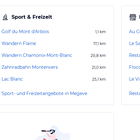
Sport & Freizeit
Golf du Mont d'Arbois
Au C
1,1
km
Wandern Flaine
Le S
17,1
km
Wandern Chamonix-Mont-Blanc
Rest
20,8
km
Zahnradbahn Montenvers
Floc
21,0
km
Lac Blanc
Le V
25,1
km
Sport- und Freizeitangebote in Megeve
Rest