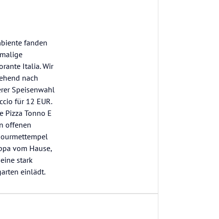
mbiente fanden
emalige
ante Italia. Wir
gehend nach
erer Speisenwahl
ccio für 12 EUR.
e Pizza Tonno E
en offenen
 Gourmettempel
appa vom Hause,
eine stark
rten einlädt.