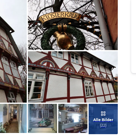
Bild melden
von Wolfram
Bild melden
von Wolfram
Alle Bilder
(
22
)