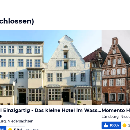
Bild
Bild
Bild
melden
melden
melden
von Hanne
von Hanne
von Hanne
schlossen)
Hotel Einzigartig - Das kleine Hotel im Wasserviertel
Momento H
Lüneburg, Nied
urg, Niedersachsen
100
%
5
8
%
5,9
/
6