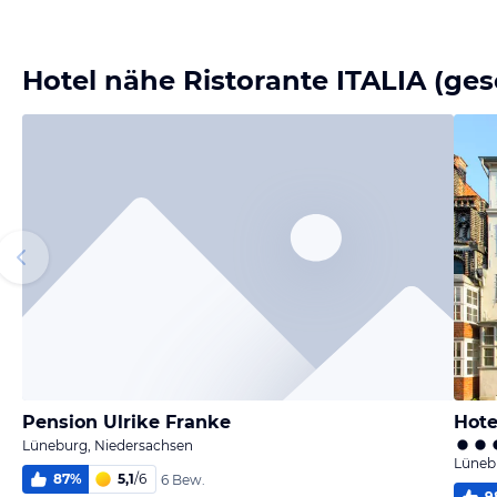
Bild
Bild
Bild
Bild
melden
melden
melden
melden
von Wolfram
von Wolfram
von Hanne
von Hanne
Hotel nähe Ristorante ITALIA (ge
Pension Ulrike Franke
Lüneburg, Niedersachsen
Lüneb
87
%
5,1
/
6
6 Bew.
9