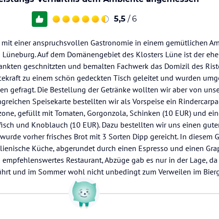
5,5
/ 6
lia mit einer anspruchsvollen Gastronomie in einem gemütlichen A
n Lüneburg. Auf dem Domänengebiet des Klosters Lüne ist der eh
ankten geschnitzten und bemalten Fachwerk das Domizil des Ristor
icekraft zu einem schön gedeckten Tisch geleitet und wurden um
 gefragt. Die Bestellung der Getränke wollten wir aber von uns
reichen Speisekarte bestellten wir als Vorspeise ein Rindercarpa
zone, gefüllt mit Tomaten, Gorgonzola, Schinken (10 EUR) und ein
fisch und Knoblauch (10 EUR). Dazu bestellten wir uns einen gut
wurde vorher frisches Brot mit 3 Sorten Dipp gereicht. In diesem
alienische Küche, abgerundet durch einen Espresso und einen Gr
in empfehlenswertes Restaurant, Abzüge gab es nur in der Lage, da 
hrt und im Sommer wohl nicht unbedingt zum Verweilen im Bierga