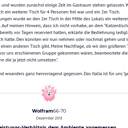
 und wurden zunächst einige Zeit im Gastraum stehen gelassen. 
 ein weiterer Tisch für 4 Personen frei war und ein 2er Tisch.
ngen wurde an den 2er Tisch in der Mitte des Lokals ein weiterer
 Auf meinen Hinweis, dass ich nicht vorhabe, an dem "Katzentisch"
 bereits vor Tagen reserviert hatten, erklärte die Bediehnung ledigl
och hätte. Den könnten wir nun nehmen oder nochmal gehen und i
 einen anderen Tisch gibt. Meine Nachfrage, ob wir den größeren 
e vor uns erschienenen Gruppe gekommen wären, beantwortete die
nn die ja jetzt nicht umsetzen".
nd woanders ganz hervorragend gegessen. Das Italia ist für uns "
Wolfram
66-70
Dezember 2013
Leistungs-Verhältnis dem Ambiente angemessen