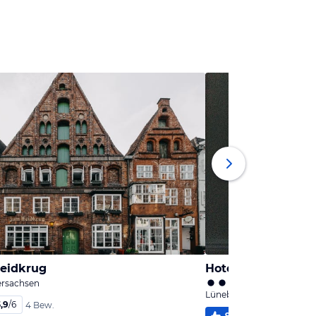
eidkrug
Hotel Scheffler
ersachsen
Lüneburg, Niedersachsen
,9
/
6
4 Bew.
98
%
5,0
/
6