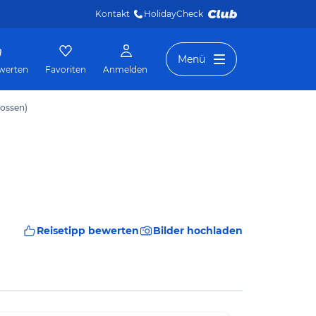
Kontakt
HolidayCheck 
Menü
werten
Favoriten
Anmelden
lossen)
Reisetipp bewerten
Bilder hochladen