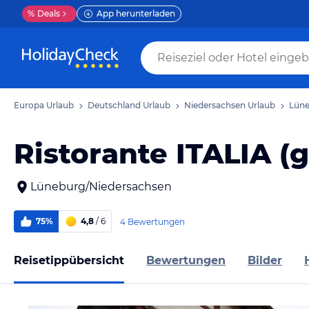
%
Deals
App herunterladen
Europa Urlaub
Deutschland Urlaub
Niedersachsen Urlaub
Lüne
Ristorante ITALIA (
Lüneburg/Niedersachsen
75%
4,8
/ 6
4 Bewertungen
Reisetippübersicht
Bewertungen
Bilder