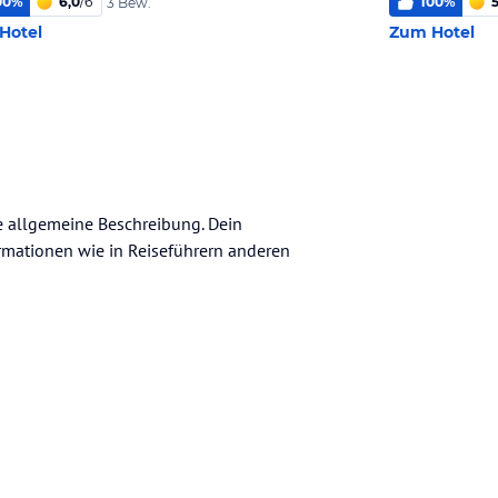
00
%
6,0
/
6
100
%
5
3 Bew.
Hotel
Zum Hotel
ne allgemeine Beschreibung. Dein
nformationen wie in Reiseführern anderen