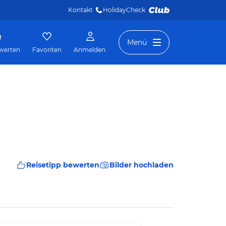
Kontakt
HolidayCheck 
Menü
werten
Favoriten
Anmelden
Reisetipp bewerten
Bilder hochladen