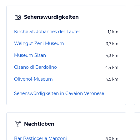
Sehenswürdigkeiten
Kirche St. Johannes der Täufer
1,1
km
Weingut Zeni Museum
3,7
km
Museum Sisan
4,3
km
Cisano di Bardolino
4,4
km
Olivenöl-Museum
4,5
km
Sehenswürdigkeiten in Cavaion Veronese
Nachtleben
Bar Pasticceria Manzoni
5,0
km