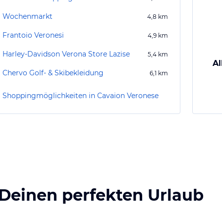
Wochenmarkt
4,8
km
Frantoio Veronesi
4,9
km
Harley-Davidson Verona Store Lazise
5,4
km
Al
Chervo Golf- & Skibekleidung
6,1
km
Shoppingmöglichkeiten in Cavaion Veronese
 Deinen perfekten Urlaub