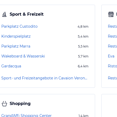
Sport & Freizeit
Parkplatz Custodito
Rest
4,8
km
Kinderspielplatz
Rest
5,4
km
Parkplatz Marra
Resta
5,5
km
Wakeboard & Wasserski
Eva
5,7
km
Gardacqua
Rist
6,4
km
Sport- und Freizeitangebote in Cavaion Veronese
Rest
Shopping
Grand'Affi Shopping Center
1,4
km