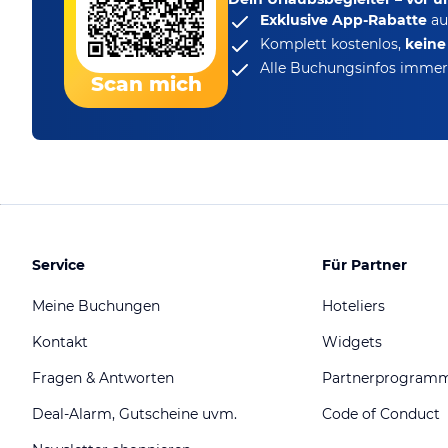
Exklusive App-Rabatte
au
Komplett kostenlos,
kein
Alle Buchungsinfos immer 
Scan mich
Service
Für Partner
Meine Buchungen
Hoteliers
Kontakt
Widgets
Fragen & Antworten
Partnerprogram
Deal-Alarm, Gutscheine uvm.
Code of Conduct