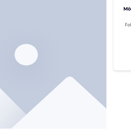
Mö
Fo