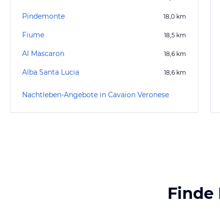
Pindemonte
18,0
km
Fiume
18,5
km
Al Mascaron
18,6
km
Alba Santa Lucia
18,6
km
Nachtleben-Angebote in Cavaion Veronese
Finde