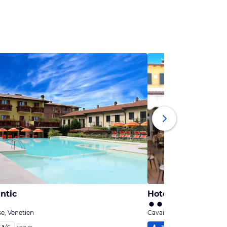
ntic
Hotel La Dolce Vit
e, Venetien
Cavaion Veronese, Veneti