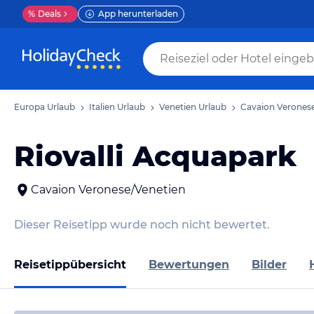
%
Deals
App herunterladen
Europa Urlaub
Italien Urlaub
Venetien Urlaub
Cavaion Verones
Riovalli Acquapark
Cavaion Veronese/Venetien
Dieser Reisetipp wurde noch nicht bewertet.
Reisetippübersicht
Bewertungen
Bilder