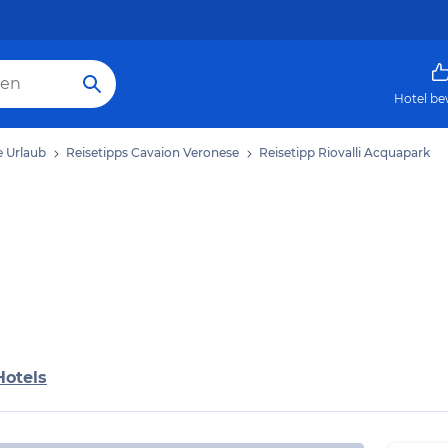
Hotel be
e Urlaub
Reisetipps Cavaion Veronese
Reisetipp Riovalli Acquapark
Hotels