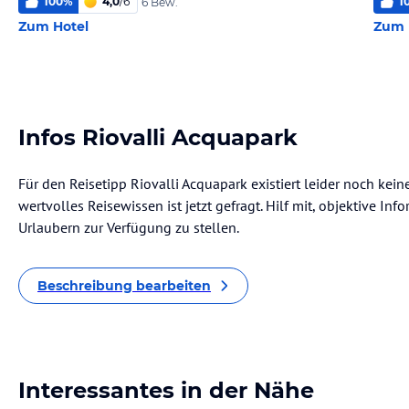
100
%
4,0
/
6
1
6 Bew.
Zum Hotel
Zum 
Infos Riovalli Acquapark
Für den Reisetipp Riovalli Acquapark existiert leider noch kei
wertvolles Reisewissen ist jetzt gefragt. Hilf mit, objektive I
Urlaubern zur Verfügung zu stellen.
Beschreibung bearbeiten
Interessantes in der Nähe