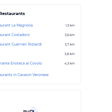
Restaurants
aurant La Magnolia
1,3
km
aurant Costadoro
3,6
km
urant Guerrieri Rizzardi
3,7
km
3,8
km
orante Enoteca al Covolo
4,3
km
aurants in Cavaion Veronese