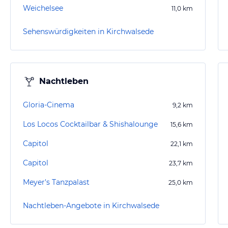
Weichelsee
11,0
km
Sehenswürdigkeiten in Kirchwalsede
Nachtleben
Gloria-Cinema
9,2
km
Los Locos Cocktailbar & Shishalounge
15,6
km
Capitol
22,1
km
Capitol
23,7
km
Meyer's Tanzpalast
25,0
km
Nachtleben-Angebote in Kirchwalsede