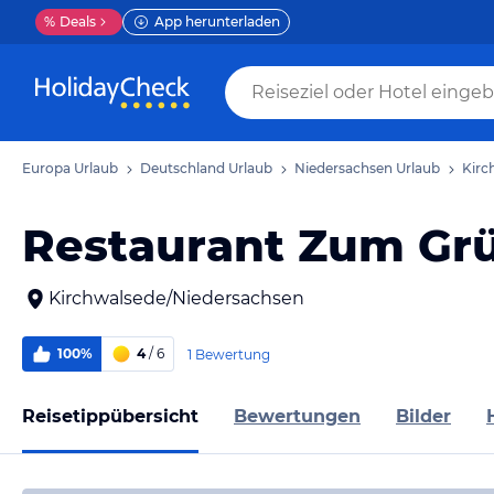
%
Deals
App herunterladen
Europa Urlaub
Deutschland Urlaub
Niedersachsen Urlaub
Kirc
Restaurant Zum Gr
Kirchwalsede/Niedersachsen
100%
4
/ 6
1 Bewertung
Reisetippübersicht
Bewertungen
Bilder