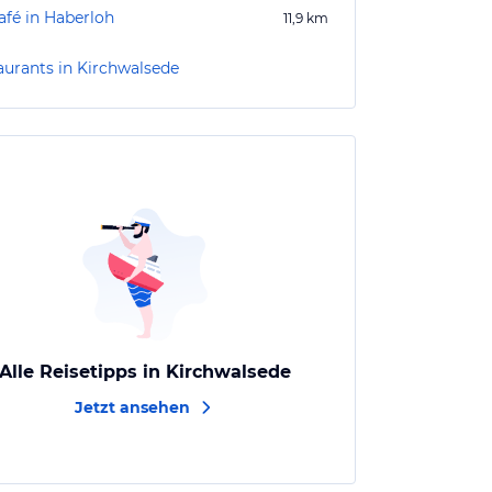
afé in Haberloh
11,9
km
aurants in Kirchwalsede
Alle Reisetipps in Kirchwalsede
Jetzt ansehen