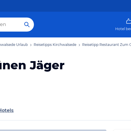
Hotel be
hwalsede Urlaub
Reisetipps Kirchwalsede
Reisetipp Restaurant Zum 
ünen Jäger
Hotels