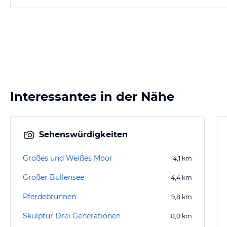
Interessantes in der Nähe
Sehenswürdigkeiten
Großes und Weißes Moor
4,1
km
Großer Bullensee
4,4
km
Pferdebrunnen
9,8
km
Skulptur Drei Generationen
10,0
km