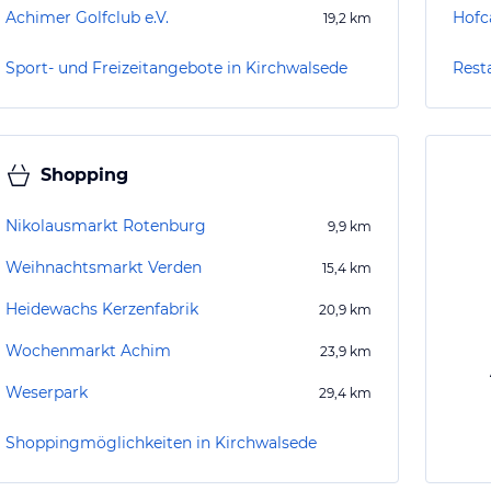
Achimer Golfclub e.V.
Hofc
19,2
km
Sport- und Freizeitangebote in Kirchwalsede
Rest
Shopping
Nikolausmarkt Rotenburg
9,9
km
Weihnachtsmarkt Verden
15,4
km
Heidewachs Kerzenfabrik
20,9
km
Wochenmarkt Achim
23,9
km
Weserpark
29,4
km
Shoppingmöglichkeiten in Kirchwalsede