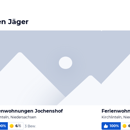
en Jäger
ienwohnungen Jochenshof
Ferienwoh
inteln, Niedersachsen
Kirchlinteln, Ni
00
%
6
/
6
100
%
3 Bew.