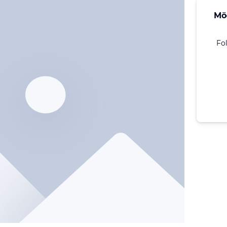
Mö
Fo