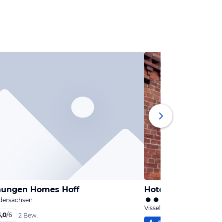
nungen Homes Hoff
Hotel Jeddinger H
edersachsen
Visselhövede, Niedersach
6,0
/
6
2 Bew.