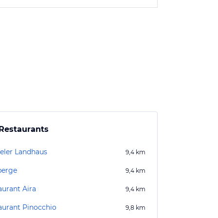
Restaurants
eler Landhaus
9,4
km
berge
9,4
km
aurant Aira
9,4
km
aurant Pinocchio
9,8
km