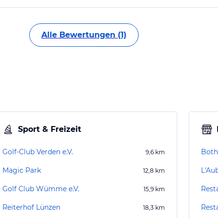
Alle Bewertungen (1)
Sport & Freizeit
Golf-Club Verden e.V.
Both
9,6
km
Magic Park
L'Au
12,8
km
Golf Club Wümme e.V.
Rest
15,9
km
Reiterhof Lünzen
Rest
18,3
km