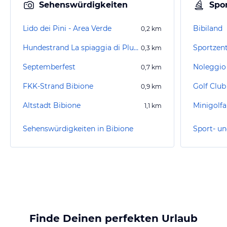
Sehenswürdigkeiten
Spor
Lido dei Pini - Area Verde
Bibiland
0,2
km
Hundestrand La spiaggia di Pluto Bibione
Sportzent
0,3
km
Septemberfest
Noleggio 
0,7
km
FKK-Strand Bibione
Golf Club
0,9
km
Altstadt Bibione
1,1
km
Sehenswürdigkeiten in Bibione
Sport- un
Finde Deinen perfekten Urlaub