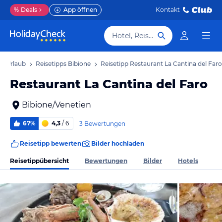
%
Deals
App öffnen
Kontakt
Hotel, Reiseziel
ne Urlaub
Reisetipps Bibione
Reisetipp Restaurant La Cantina del Faro
Restaurant La Cantina del Faro
Bibione/Venetien
67%
4,3
/ 6
3 Bewertungen
Reisetipp bewerten
Bilder hochladen
Reisetippübersicht
Bewertungen
Bilder
Hotels