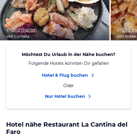
Bild melden
Bild m
von Cornelia
von Snake 
Möchtest Du Urlaub in der Nähe buchen?
Folgende Hotels könnten Dir gefallen
Hotel & Flug buchen
Oder
Nur Hotel buchen
Hotel nähe Restaurant La Cantina del
Faro