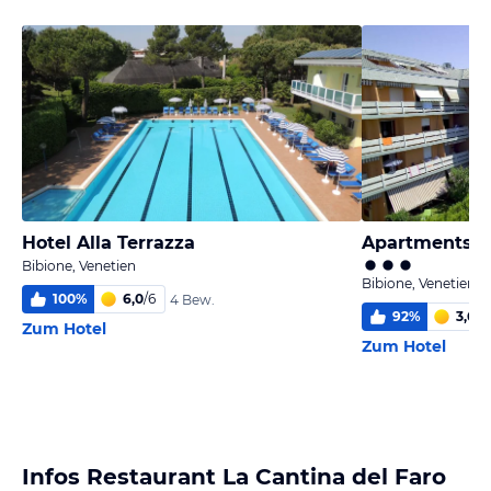
Hotel Alla Terrazza
Apartments A
Bibione, Venetien
Bibione, Venetien
100
%
6,0
/
6
4 Bew.
92
%
3,6
/
6
Zum Hotel
Zum Hotel
Infos Restaurant La Cantina del Faro